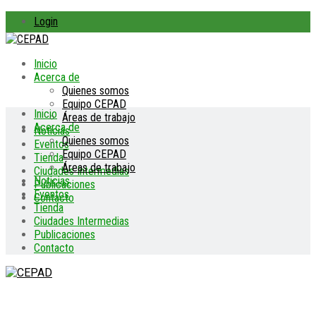
Login
Inicio
Acerca de
Quienes somos
Equipo CEPAD
Inicio
Áreas de trabajo
Acerca de
Noticias
Quienes somos
Eventos
Equipo CEPAD
Tienda
Áreas de trabajo
Ciudades Intermedias
Noticias
Publicaciones
Eventos
Contacto
Tienda
Ciudades Intermedias
Publicaciones
Contacto