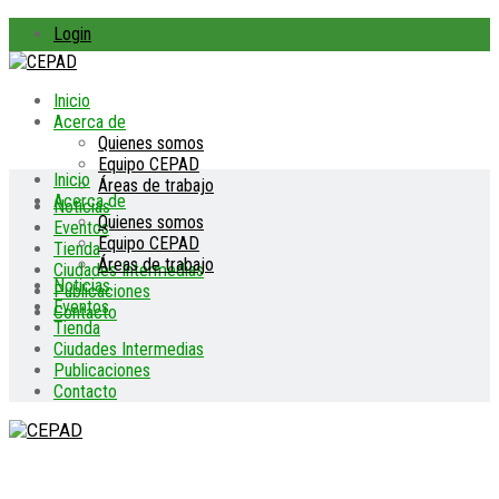
Login
Inicio
Acerca de
Quienes somos
Equipo CEPAD
Inicio
Áreas de trabajo
Acerca de
Noticias
Quienes somos
Eventos
Equipo CEPAD
Tienda
Áreas de trabajo
Ciudades Intermedias
Noticias
Publicaciones
Eventos
Contacto
Tienda
Ciudades Intermedias
Publicaciones
Contacto