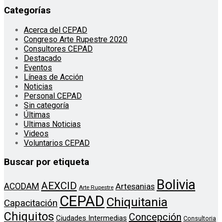
Categorías
Acerca del CEPAD
Congreso Arte Rupestre 2020
Consultores CEPAD
Destacado
Eventos
Líneas de Acción
Noticias
Personal CEPAD
Sin categoría
Últimas
Ultimas Noticias
Videos
Voluntarios CEPAD
Buscar por etiqueta
Bolivia
AEXCID
ACODAM
Artesanias
Arte Rupestre
CEPAD
Chiquitania
Capacitación
Chiquitos
Concepción
Ciudades Intermedias
Consultoria