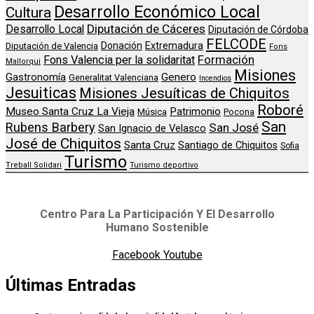
Desarrollo Económico Local
Cultura
Diputación de Cáceres
Desarrollo Local
Diputación de Córdoba
FELCODE
Donación
Extremadura
Diputación de Valencia
Fons
Formación
Fons Valencia per la solidaritat
Mallorqui
Misiones
Genero
Gastronomía
Generalitat Valenciana
Incendios
Jesuiticas
Misiones Jesuíticas de Chiquitos
Roboré
Museo Santa Cruz La Vieja
Patrimonio
Música
Pocona
San
Rubens Barbery
San José
San Ignacio de Velasco
José de Chiquitos
Santa Cruz
Santiago de Chiquitos
Sofia
Turismo
Treball Solidari
Turismo deportivo
Centro Para La Participación Y El Desarrollo
Humano Sostenible
Facebook
Youtube
Últimas Entradas