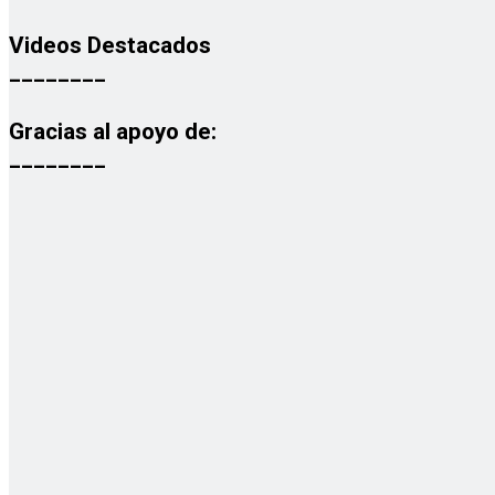
Videos Destacados
________
Gracias al apoyo de:
________