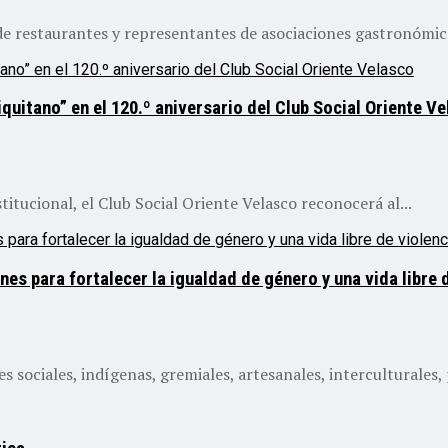
de restaurantes y representantes de asociaciones gastronómica
quitano” en el 120.º aniversario del Club Social Oriente V
itucional, el Club Social Oriente Velasco reconocerá al...
 para fortalecer la igualdad de género y una vida libre d
sociales, indígenas, gremiales, artesanales, interculturales, 