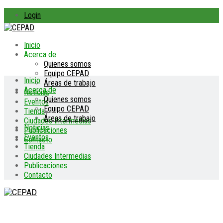
Login
Inicio
Acerca de
Quienes somos
Equipo CEPAD
Inicio
Áreas de trabajo
Acerca de
Noticias
Quienes somos
Eventos
Equipo CEPAD
Tienda
Áreas de trabajo
Ciudades Intermedias
Noticias
Publicaciones
Eventos
Contacto
Tienda
Ciudades Intermedias
Publicaciones
Contacto