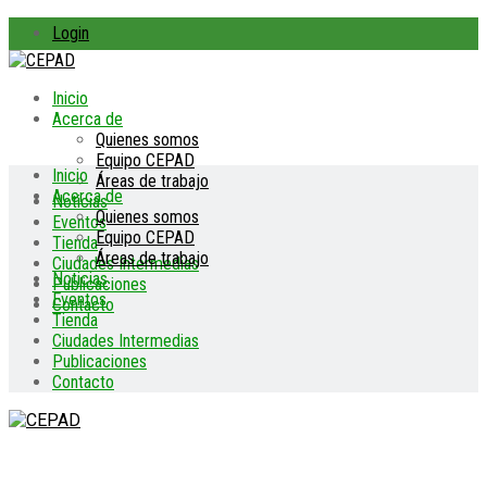
Login
Inicio
Acerca de
Quienes somos
Equipo CEPAD
Inicio
Áreas de trabajo
Acerca de
Noticias
Quienes somos
Eventos
Equipo CEPAD
Tienda
Áreas de trabajo
Ciudades Intermedias
Noticias
Publicaciones
Eventos
Contacto
Tienda
Ciudades Intermedias
Publicaciones
Contacto