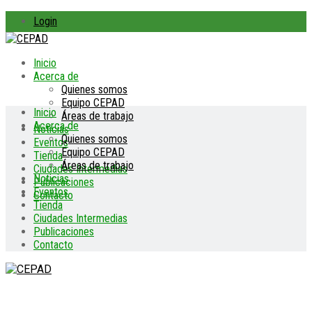
Login
Inicio
Acerca de
Quienes somos
Equipo CEPAD
Inicio
Áreas de trabajo
Acerca de
Noticias
Quienes somos
Eventos
Equipo CEPAD
Tienda
Áreas de trabajo
Ciudades Intermedias
Noticias
Publicaciones
Eventos
Contacto
Tienda
Ciudades Intermedias
Publicaciones
Contacto