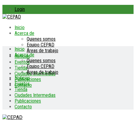
Login
Inicio
Acerca de
Quienes somos
Equipo CEPAD
Inicio
Áreas de trabajo
Acerca de
Noticias
Quienes somos
Eventos
Equipo CEPAD
Tienda
Áreas de trabajo
Ciudades Intermedias
Noticias
Publicaciones
Eventos
Contacto
Tienda
Ciudades Intermedias
Publicaciones
Contacto