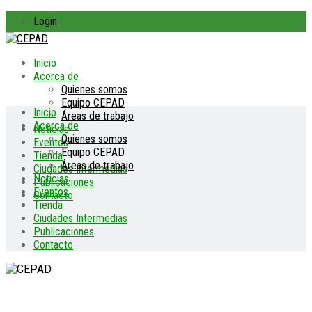
Login
Inicio
Acerca de
Quienes somos
Equipo CEPAD
Inicio
Áreas de trabajo
Acerca de
Noticias
Quienes somos
Eventos
Equipo CEPAD
Tienda
Áreas de trabajo
Ciudades Intermedias
Noticias
Publicaciones
Eventos
Contacto
Tienda
Ciudades Intermedias
Publicaciones
Contacto