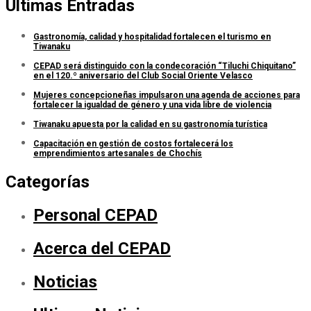
Últimas Entradas
Gastronomía, calidad y hospitalidad fortalecen el turismo en
Tiwanaku
CEPAD será distinguido con la condecoración “Tiluchi Chiquitano”
en el 120.º aniversario del Club Social Oriente Velasco
Mujeres concepcioneñas impulsaron una agenda de acciones para
fortalecer la igualdad de género y una vida libre de violencia
Tiwanaku apuesta por la calidad en su gastronomía turística
Capacitación en gestión de costos fortalecerá los
emprendimientos artesanales de Chochís
Categorías
Personal CEPAD
Acerca del CEPAD
Noticias