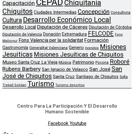
CEPAD
Chiquitania
Capacitación
Chiquitos
Concepción
Ciudades Intermedias
Consultoria
Desarrollo Económico Local
Cultura
Diputación de Cáceres
Desarrollo Local
Diputación de Córdoba
FELCODE
Donación
Extremadura
Diputación de Valencia
Fons
Formación
Fons Valencia per la solidaritat
Mallorqui
Misiones
Genero
Gastronomía
Generalitat Valenciana
Incendios
Jesuiticas
Misiones Jesuíticas de Chiquitos
Roboré
Museo Santa Cruz La Vieja
Patrimonio
Música
Pocona
San
Rubens Barbery
San José
San Ignacio de Velasco
José de Chiquitos
Santa Cruz
Santiago de Chiquitos
Sofia
Turismo
Treball Solidari
Turismo deportivo
Centro Para La Participación Y El Desarrollo
Humano Sostenible
Facebook
Youtube