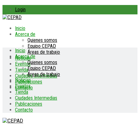
Login
Inicio
Acerca de
Quienes somos
Equipo CEPAD
Inicio
Áreas de trabajo
Acerca de
Noticias
Quienes somos
Eventos
Equipo CEPAD
Tienda
Áreas de trabajo
Ciudades Intermedias
Noticias
Publicaciones
Eventos
Contacto
Tienda
Ciudades Intermedias
Publicaciones
Contacto