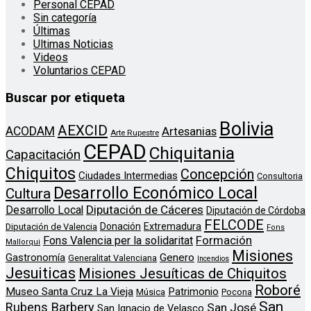
Personal CEPAD
Sin categoría
Últimas
Ultimas Noticias
Videos
Voluntarios CEPAD
Buscar por etiqueta
Bolivia
AEXCID
ACODAM
Artesanias
Arte Rupestre
CEPAD
Chiquitania
Capacitación
Chiquitos
Concepción
Ciudades Intermedias
Consultoria
Desarrollo Económico Local
Cultura
Diputación de Cáceres
Desarrollo Local
Diputación de Córdoba
FELCODE
Donación
Extremadura
Diputación de Valencia
Fons
Formación
Fons Valencia per la solidaritat
Mallorqui
Misiones
Genero
Gastronomía
Generalitat Valenciana
Incendios
Jesuiticas
Misiones Jesuíticas de Chiquitos
Roboré
Museo Santa Cruz La Vieja
Patrimonio
Música
Pocona
San
Rubens Barbery
San José
San Ignacio de Velasco