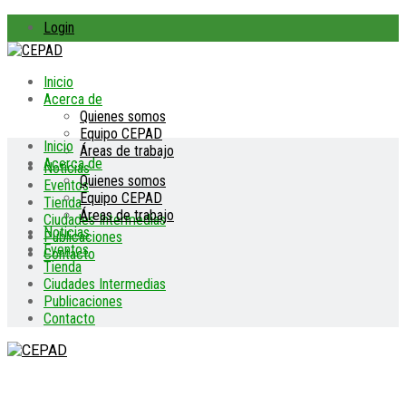
Login
Inicio
Acerca de
Quienes somos
Equipo CEPAD
Inicio
Áreas de trabajo
Acerca de
Noticias
Quienes somos
Eventos
Equipo CEPAD
Tienda
Áreas de trabajo
Ciudades Intermedias
Noticias
Publicaciones
Eventos
Contacto
Tienda
Ciudades Intermedias
Publicaciones
Contacto