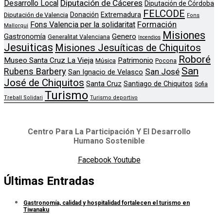
Diputación de Cáceres
Desarrollo Local
Diputación de Córdoba
FELCODE
Donación
Extremadura
Diputación de Valencia
Fons
Formación
Fons Valencia per la solidaritat
Mallorqui
Misiones
Genero
Gastronomía
Generalitat Valenciana
Incendios
Jesuiticas
Misiones Jesuíticas de Chiquitos
Roboré
Museo Santa Cruz La Vieja
Patrimonio
Música
Pocona
San
Rubens Barbery
San José
San Ignacio de Velasco
José de Chiquitos
Santa Cruz
Santiago de Chiquitos
Sofia
Turismo
Treball Solidari
Turismo deportivo
Centro Para La Participación Y El Desarrollo
Humano Sostenible
Facebook
Youtube
Últimas Entradas
Gastronomía, calidad y hospitalidad fortalecen el turismo en
Tiwanaku