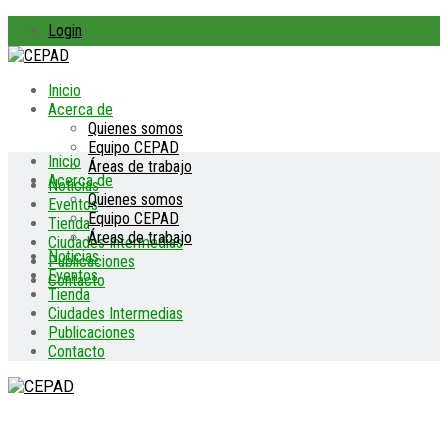
Login
Inicio
Acerca de
Quienes somos
Equipo CEPAD
Inicio
Áreas de trabajo
Acerca de
Noticias
Quienes somos
Eventos
Equipo CEPAD
Tienda
Áreas de trabajo
Ciudades Intermedias
Noticias
Publicaciones
Eventos
Contacto
Tienda
Ciudades Intermedias
Publicaciones
Contacto