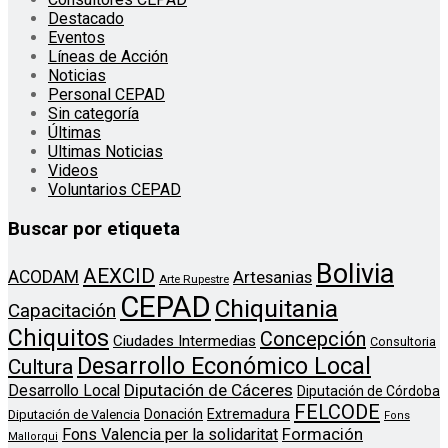
Destacado
Eventos
Líneas de Acción
Noticias
Personal CEPAD
Sin categoría
Últimas
Ultimas Noticias
Videos
Voluntarios CEPAD
Buscar por etiqueta
Bolivia
AEXCID
ACODAM
Artesanias
Arte Rupestre
CEPAD
Chiquitania
Capacitación
Chiquitos
Concepción
Ciudades Intermedias
Consultoria
Desarrollo Económico Local
Cultura
Diputación de Cáceres
Desarrollo Local
Diputación de Córdoba
FELCODE
Donación
Extremadura
Diputación de Valencia
Fons
Formación
Fons Valencia per la solidaritat
Mallorqui