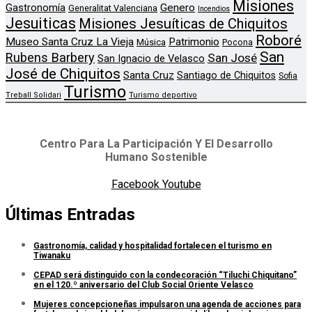
Misiones
Genero
Gastronomía
Generalitat Valenciana
Incendios
Jesuiticas
Misiones Jesuíticas de Chiquitos
Roboré
Museo Santa Cruz La Vieja
Patrimonio
Música
Pocona
San
Rubens Barbery
San José
San Ignacio de Velasco
José de Chiquitos
Santa Cruz
Santiago de Chiquitos
Sofia
Turismo
Treball Solidari
Turismo deportivo
Centro Para La Participación Y El Desarrollo
Humano Sostenible
Facebook
Youtube
Últimas Entradas
Gastronomía, calidad y hospitalidad fortalecen el turismo en
Tiwanaku
CEPAD será distinguido con la condecoración “Tiluchi Chiquitano”
en el 120.º aniversario del Club Social Oriente Velasco
Mujeres concepcioneñas impulsaron una agenda de acciones para