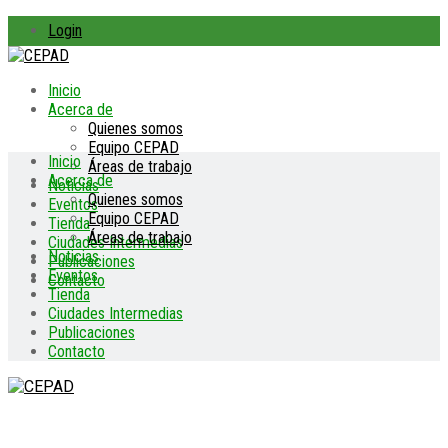
Login
Inicio
Acerca de
Quienes somos
Equipo CEPAD
Inicio
Áreas de trabajo
Acerca de
Noticias
Quienes somos
Eventos
Equipo CEPAD
Tienda
Áreas de trabajo
Ciudades Intermedias
Noticias
Publicaciones
Eventos
Contacto
Tienda
Ciudades Intermedias
Publicaciones
Contacto