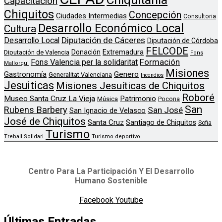
Capacitación
Chiquitos
Concepción
Ciudades Intermedias
Consultoria
Desarrollo Económico Local
Cultura
Diputación de Cáceres
Desarrollo Local
Diputación de Córdoba
FELCODE
Donación
Extremadura
Diputación de Valencia
Fons
Formación
Fons Valencia per la solidaritat
Mallorqui
Misiones
Genero
Gastronomía
Generalitat Valenciana
Incendios
Jesuiticas
Misiones Jesuíticas de Chiquitos
Roboré
Museo Santa Cruz La Vieja
Patrimonio
Música
Pocona
San
Rubens Barbery
San José
San Ignacio de Velasco
José de Chiquitos
Santa Cruz
Santiago de Chiquitos
Sofia
Turismo
Treball Solidari
Turismo deportivo
Centro Para La Participación Y El Desarrollo
Humano Sostenible
Facebook
Youtube
Últimas Entradas