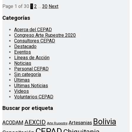
Page 1 of 30
1
2
…
30
Next
Categorías
Acerca del CEPAD
Congreso Arte Rupestre 2020
Consultores CEPAD
Destacado
Eventos
Líneas de Acción
Noticias
Personal CEPAD
Sin categoría
Últimas
Ultimas Noticias
Videos
Voluntarios CEPAD
Buscar por etiqueta
Bolivia
AEXCID
ACODAM
Artesanias
Arte Rupestre
CEPAD
Chiquitania