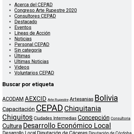
Acerca del CEPAD
Congreso Arte Rupestre 2020
Consultores CEPAD
Destacado
Eventos
Líneas de Acción
Noticias
Personal CEPAD
Sin categoría
Últimas
Ultimas Noticias
Videos
Voluntarios CEPAD
Buscar por etiqueta
Bolivia
AEXCID
ACODAM
Artesanias
Arte Rupestre
CEPAD
Chiquitania
Capacitación
Chiquitos
Concepción
Ciudades Intermedias
Consultoria
Desarrollo Económico Local
Cultura
Diputación de Cáceres
Desarrollo Local
Diputación de Córdoba