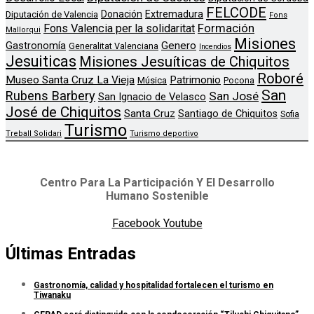
FELCODE
Donación
Extremadura
Diputación de Valencia
Fons
Formación
Fons Valencia per la solidaritat
Mallorqui
Misiones
Genero
Gastronomía
Generalitat Valenciana
Incendios
Jesuiticas
Misiones Jesuíticas de Chiquitos
Roboré
Museo Santa Cruz La Vieja
Patrimonio
Música
Pocona
San
Rubens Barbery
San José
San Ignacio de Velasco
José de Chiquitos
Santa Cruz
Santiago de Chiquitos
Sofia
Turismo
Treball Solidari
Turismo deportivo
Centro Para La Participación Y El Desarrollo
Humano Sostenible
Facebook
Youtube
Últimas Entradas
Gastronomía, calidad y hospitalidad fortalecen el turismo en
Tiwanaku