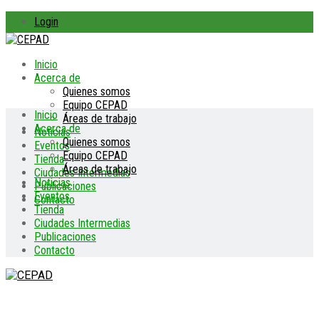
Login
Inicio
Acerca de
Quienes somos
Equipo CEPAD
Inicio
Áreas de trabajo
Acerca de
Noticias
Quienes somos
Eventos
Equipo CEPAD
Tienda
Áreas de trabajo
Ciudades Intermedias
Noticias
Publicaciones
Eventos
Contacto
Tienda
Ciudades Intermedias
Publicaciones
Contacto