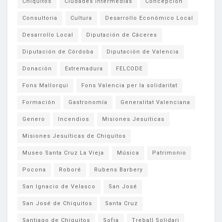
Chiquitos
Ciudades Intermedias
Concepción
Consultoria
Cultura
Desarrollo Económico Local
Desarrollo Local
Diputación de Cáceres
Diputación de Córdoba
Diputación de Valencia
Donación
Extremadura
FELCODE
Fons Mallorqui
Fons Valencia per la solidaritat
Formación
Gastronomía
Generalitat Valenciana
Genero
Incendios
Misiones Jesuiticas
Misiones Jesuíticas de Chiquitos
Museo Santa Cruz La Vieja
Música
Patrimonio
Pocona
Roboré
Rubens Barbery
San Ignacio de Velasco
San José
San José de Chiquitos
Santa Cruz
Santiago de Chiquitos
Sofia
Treball Solidari