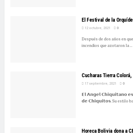
El Festival de la Orquí
12 octubre, 2021
0
Después de dos años en que
incendios que azotaron la ...
Cucharas Tierra Colorá,
17 septiembre, 2021
0
𝗘𝗹 𝗔𝗻𝗴𝗲𝗹 𝗖𝗵𝗶𝗾𝘂𝗶𝘁𝗮𝗻𝗼 𝗲
𝗱𝗲 𝗖𝗵𝗶𝗾𝘂𝗶𝘁𝗼𝘀. Su esti
Horeca Bolivia dona a C