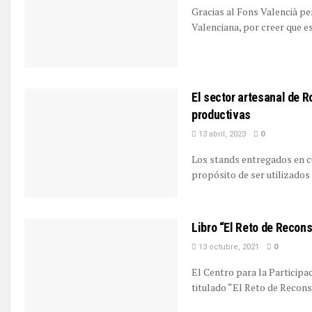
Gracias al Fons Valencià per
Valenciana, por creer que es 
El sector artesanal de R
productivas
13 abril, 2023
0
Los stands entregados en c
propósito de ser utilizados p
Libro “El Reto de Recons
13 octubre, 2021
0
El Centro para la Participa
titulado “El Reto de Reconstr