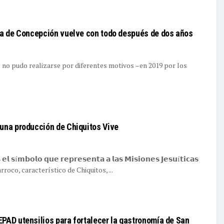
dea de Concepción vuelve con todo después de dos años
 no pudo realizarse por diferentes motivos –en 2019 por los
 una producción de Chiquitos Vive
 𝗲𝗹 𝘀í𝗺𝗯𝗼𝗹𝗼 𝗾𝘂𝗲 𝗿𝗲𝗽𝗿𝗲𝘀𝗲𝗻𝘁𝗮 𝗮 𝗹𝗮𝘀 𝗠𝗶𝘀𝗶𝗼𝗻𝗲𝘀 𝗝𝗲𝘀𝘂í𝘁𝗶𝗰𝗮𝘀
lo barroco, característico de Chiquitos, ...
EPAD utensilios para fortalecer la gastronomía de San