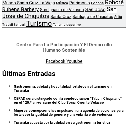
Roboré
Museo Santa Cruz La Vieja
Patrimonio
Música
Pocona
San
Rubens Barbery
San José
San Ignacio de Velasco
José de Chiquitos
Santa Cruz
Santiago de Chiquitos
Sofia
Turismo
Treball Solidari
Turismo deportivo
Centro Para La Participación Y El Desarrollo
Humano Sostenible
Facebook
Youtube
Últimas Entradas
Gastronomía, calidad y hospitalidad fortalecen el turismo en
Tiwanaku
CEPAD será distinguido con la condecoración “Tiluchi Chiquitano”
en el 120.º aniversario del Club Social Oriente Velasco
Mujeres concepcioneñas impulsaron una agenda de acciones para
fortalecer la igualdad de género y una vida libre de violencia
Tiwanaku apuesta por la calidad en su gastronomía turística