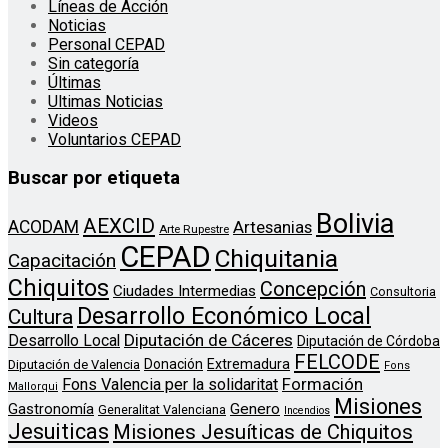
Líneas de Acción
Noticias
Personal CEPAD
Sin categoría
Últimas
Ultimas Noticias
Videos
Voluntarios CEPAD
Buscar por etiqueta
Bolivia
AEXCID
ACODAM
Artesanias
Arte Rupestre
CEPAD
Chiquitania
Capacitación
Chiquitos
Concepción
Ciudades Intermedias
Consultoria
Desarrollo Económico Local
Cultura
Diputación de Cáceres
Desarrollo Local
Diputación de Córdoba
FELCODE
Donación
Extremadura
Diputación de Valencia
Fons
Formación
Fons Valencia per la solidaritat
Mallorqui
Misiones
Genero
Gastronomía
Generalitat Valenciana
Incendios
Jesuiticas
Misiones Jesuíticas de Chiquitos