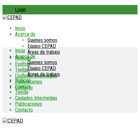
Login
Inicio
Acerca de
Quienes somos
Equipo CEPAD
Inicio
Áreas de trabajo
Acerca de
Noticias
Quienes somos
Eventos
Equipo CEPAD
Tienda
Áreas de trabajo
Ciudades Intermedias
Noticias
Publicaciones
Eventos
Contacto
Tienda
Ciudades Intermedias
Publicaciones
Contacto