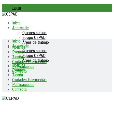
Login
Inicio
Acerca de
Quienes somos
Equipo CEPAD
Inicio
Áreas de trabajo
Acerca de
Noticias
Quienes somos
Eventos
Equipo CEPAD
Tienda
Áreas de trabajo
Ciudades Intermedias
Noticias
Publicaciones
Eventos
Contacto
Tienda
Ciudades Intermedias
Publicaciones
Contacto