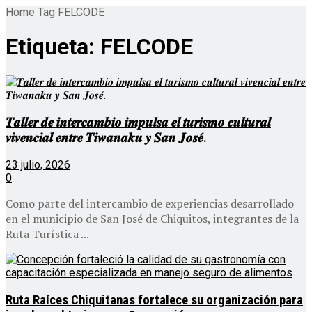
Home
Tag
FELCODE
Etiqueta:
FELCODE
𝑻𝒂𝒍𝒍𝒆𝒓 𝒅𝒆 𝒊𝒏𝒕𝒆𝒓𝒄𝒂𝒎𝒃𝒊𝒐 𝒊𝒎𝒑𝒖𝒍𝒔𝒂 𝒆𝒍 𝒕𝒖𝒓𝒊𝒔𝒎𝒐 𝒄𝒖𝒍𝒕𝒖𝒓𝒂𝒍
𝒗𝒊𝒗𝒆𝒏𝒄𝒊𝒂𝒍 𝒆𝒏𝒕𝒓𝒆 𝑻𝒊𝒘𝒂𝒏𝒂𝒌𝒖 𝒚 𝑺𝒂𝒏 𝑱𝒐𝒔𝒆́.
23 julio, 2026
0
Como parte del intercambio de experiencias desarrollado
en el municipio de San José de Chiquitos, integrantes de la
Ruta Turística ...
Ruta Raíces Chiquitanas fortalece su organización para