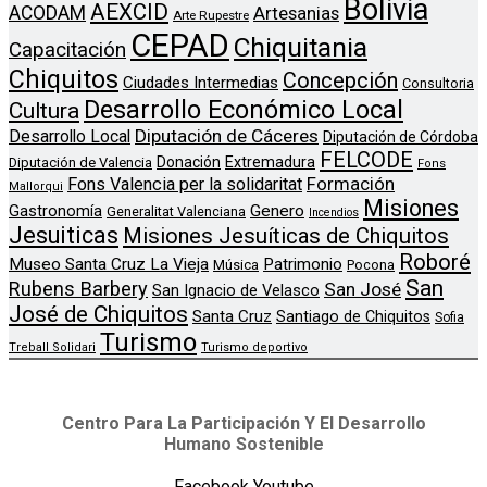
Bolivia
AEXCID
ACODAM
Artesanias
Arte Rupestre
CEPAD
Chiquitania
Capacitación
Chiquitos
Concepción
Ciudades Intermedias
Consultoria
Desarrollo Económico Local
Cultura
Diputación de Cáceres
Desarrollo Local
Diputación de Córdoba
FELCODE
Donación
Extremadura
Diputación de Valencia
Fons
Formación
Fons Valencia per la solidaritat
Mallorqui
Misiones
Genero
Gastronomía
Generalitat Valenciana
Incendios
Jesuiticas
Misiones Jesuíticas de Chiquitos
Roboré
Museo Santa Cruz La Vieja
Patrimonio
Música
Pocona
San
Rubens Barbery
San José
San Ignacio de Velasco
José de Chiquitos
Santa Cruz
Santiago de Chiquitos
Sofia
Turismo
Treball Solidari
Turismo deportivo
Centro Para La Participación Y El Desarrollo
Humano Sostenible
Facebook
Youtube