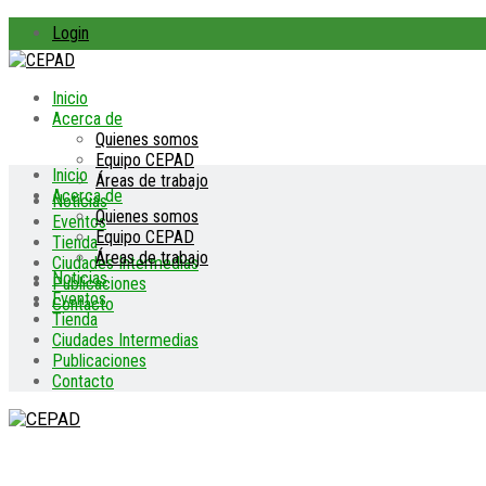
Login
Inicio
Acerca de
Quienes somos
Equipo CEPAD
Inicio
Áreas de trabajo
Acerca de
Noticias
Quienes somos
Eventos
Equipo CEPAD
Tienda
Áreas de trabajo
Ciudades Intermedias
Noticias
Publicaciones
Eventos
Contacto
Tienda
Ciudades Intermedias
Publicaciones
Contacto