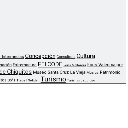
Concepción
Cultura
 Intermedias
Consultoria
FELCODE
Fons Valencia per
nación
Extremadura
Fons Mallorqui
de Chiquitos
Museo Santa Cruz La Vieja
Patrimonio
Música
Turismo
itos
Sofia
Treball Solidari
Turismo deportivo