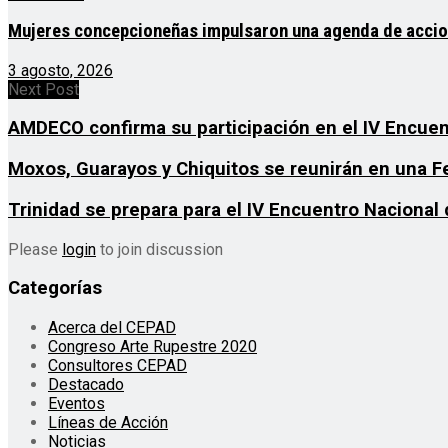
Mujeres concepcioneñas impulsaron una agenda de acciones
3 agosto, 2026
Next Post
AMDECO confirma su participación en el IV Encuen
Moxos, Guarayos y Chiquitos se reunirán en una Fe
Trinidad se prepara para el IV Encuentro Nacional
Please
login
to join discussion
Categorías
Acerca del CEPAD
Congreso Arte Rupestre 2020
Consultores CEPAD
Destacado
Eventos
Líneas de Acción
Noticias