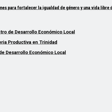
 para fortalecer la igualdad de género y una vida libre d
tro de Desarrollo Económico Local
ria Productiva en Trinidad
 de Desarrollo Económico Local