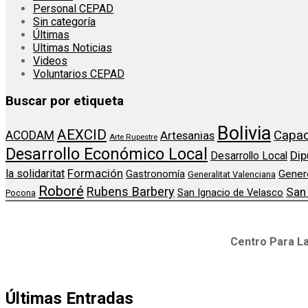
Personal CEPAD
Sin categoría
Últimas
Ultimas Noticias
Videos
Voluntarios CEPAD
Buscar por etiqueta
Bolivia
AEXCID
Capac
ACODAM
Artesanias
Arte Rupestre
Desarrollo Económico Local
Dip
Desarrollo Local
Formación
la solidaritat
Gener
Gastronomía
Generalitat Valenciana
Roboré
Rubens Barbery
San
San Ignacio de Velasco
Pocona
Centro Para La
Últimas Entradas