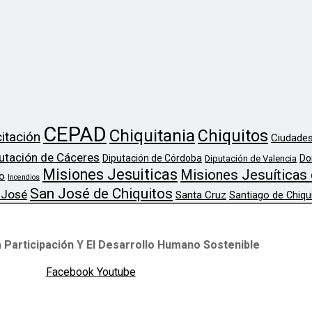
CEPAD
Chiquitania
Chiquitos
itación
Ciudades
utación de Cáceres
Diputación de Córdoba
Do
Diputación de Valencia
Misiones Jesuiticas
Misiones Jesuíticas 
o
Incendios
San José de Chiquitos
 José
Santa Cruz
Santiago de Chiqu
 Participación Y El Desarrollo Humano Sostenible
Facebook
Youtube