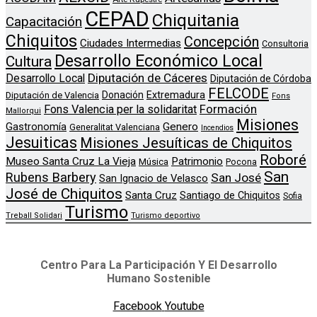
CEPAD
Chiquitania
Capacitación
Chiquitos
Concepción
Ciudades Intermedias
Consultoria
Desarrollo Económico Local
Cultura
Diputación de Cáceres
Desarrollo Local
Diputación de Córdoba
FELCODE
Donación
Extremadura
Diputación de Valencia
Fons
Formación
Fons Valencia per la solidaritat
Mallorqui
Misiones
Genero
Gastronomía
Generalitat Valenciana
Incendios
Jesuiticas
Misiones Jesuíticas de Chiquitos
Roboré
Museo Santa Cruz La Vieja
Patrimonio
Música
Pocona
San
Rubens Barbery
San José
San Ignacio de Velasco
José de Chiquitos
Santa Cruz
Santiago de Chiquitos
Sofia
Turismo
Treball Solidari
Turismo deportivo
Centro Para La Participación Y El Desarrollo
Humano Sostenible
Facebook
Youtube