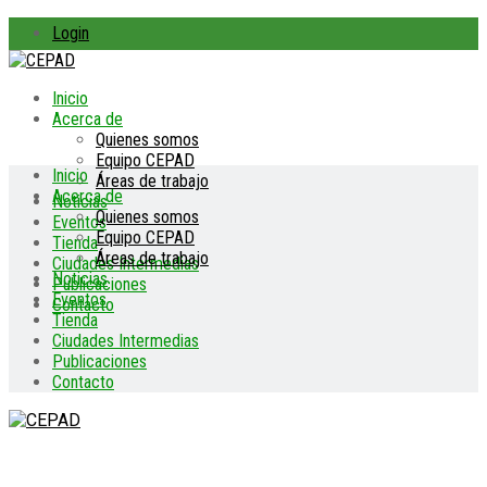
Login
Inicio
Acerca de
Quienes somos
Equipo CEPAD
Inicio
Áreas de trabajo
Acerca de
Noticias
Quienes somos
Eventos
Equipo CEPAD
Tienda
Áreas de trabajo
Ciudades Intermedias
Noticias
Publicaciones
Eventos
Contacto
Tienda
Ciudades Intermedias
Publicaciones
Contacto