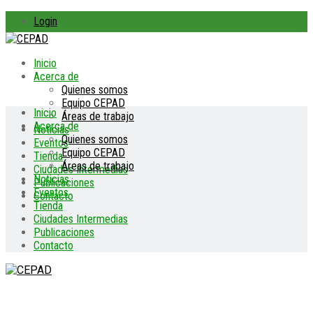
Login
Inicio
Acerca de
Quienes somos
Equipo CEPAD
Inicio
Áreas de trabajo
Acerca de
Noticias
Quienes somos
Eventos
Equipo CEPAD
Tienda
Áreas de trabajo
Ciudades Intermedias
Noticias
Publicaciones
Eventos
Contacto
Tienda
Ciudades Intermedias
Publicaciones
Contacto