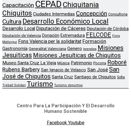
CEPAD
Chiquitania
Capacitación
Chiquitos
Concepción
Ciudades Intermedias
Consultoria
Desarrollo Económico Local
Cultura
Diputación de Cáceres
Desarrollo Local
Diputación de Córdoba
FELCODE
Donación
Extremadura
Diputación de Valencia
Fons
Formación
Fons Valencia per la solidaritat
Mallorqui
Misiones
Genero
Gastronomía
Generalitat Valenciana
Incendios
Jesuiticas
Misiones Jesuíticas de Chiquitos
Roboré
Museo Santa Cruz La Vieja
Patrimonio
Música
Pocona
San
Rubens Barbery
San José
San Ignacio de Velasco
José de Chiquitos
Santa Cruz
Santiago de Chiquitos
Sofia
Turismo
Treball Solidari
Turismo deportivo
Centro Para La Participación Y El Desarrollo
Humano Sostenible
Facebook
Youtube