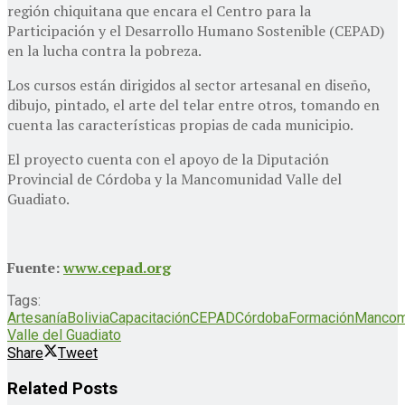
región chiquitana que encara el Centro para la
Participación y el Desarrollo Humano Sostenible (CEPAD)
en la lucha contra la pobreza.
Los cursos están dirigidos al sector artesanal en diseño,
dibujo, pintado, el arte del telar entre otros, tomando en
cuenta las características propias de cada municipio.
El proyecto cuenta con el apoyo de la Diputación
Provincial de Córdoba y la Mancomunidad Valle del
Guadiato.
Fuente:
www.cepad.org
Tags:
Artesanía
Bolivia
Capacitación
CEPAD
Córdoba
Formación
Mancom
Valle del Guadiato
Share
Tweet
Related
Posts