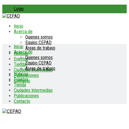
Login
Inicio
Acerca de
Quienes somos
Equipo CEPAD
Inicio
Áreas de trabajo
Acerca de
Noticias
Quienes somos
Eventos
Equipo CEPAD
Tienda
Áreas de trabajo
Ciudades Intermedias
Noticias
Publicaciones
Eventos
Contacto
Tienda
Ciudades Intermedias
Publicaciones
Contacto