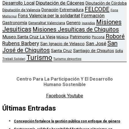
Diputación de Cáceres
Desarrollo Local
Diputación de Córdoba
FELCODE
Donación
Extremadura
Diputación de Valencia
Fons
Formación
Fons Valencia per la solidaritat
Mallorqui
Misiones
Genero
Gastronomía
Generalitat Valenciana
Incendios
Jesuiticas
Misiones Jesuíticas de Chiquitos
Roboré
Museo Santa Cruz La Vieja
Patrimonio
Música
Pocona
San
Rubens Barbery
San José
San Ignacio de Velasco
José de Chiquitos
Santa Cruz
Santiago de Chiquitos
Sofia
Turismo
Treball Solidari
Turismo deportivo
Centro Para La Participación Y El Desarrollo
Humano Sostenible
Facebook
Youtube
Últimas Entradas
Concepción fortalece la gestión pública con enfoque de género