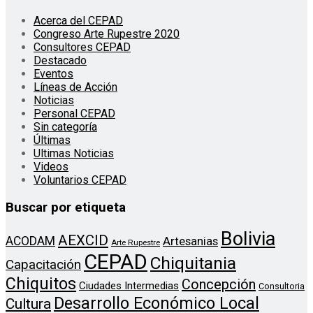
Acerca del CEPAD
Congreso Arte Rupestre 2020
Consultores CEPAD
Destacado
Eventos
Líneas de Acción
Noticias
Personal CEPAD
Sin categoría
Últimas
Ultimas Noticias
Videos
Voluntarios CEPAD
Buscar por etiqueta
Bolivia
AEXCID
ACODAM
Artesanias
Arte Rupestre
CEPAD
Chiquitania
Capacitación
Chiquitos
Concepción
Ciudades Intermedias
Consultoria
Desarrollo Económico Local
Cultura