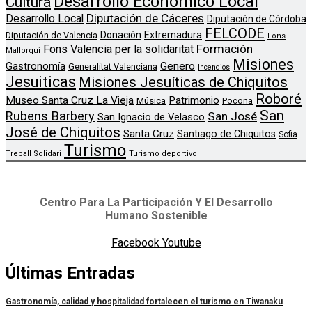
Desarrollo Económico Local
Cultura
Diputación de Cáceres
Desarrollo Local
Diputación de Córdoba
FELCODE
Donación
Extremadura
Diputación de Valencia
Fons
Formación
Fons Valencia per la solidaritat
Mallorqui
Misiones
Genero
Gastronomía
Generalitat Valenciana
Incendios
Jesuiticas
Misiones Jesuíticas de Chiquitos
Roboré
Museo Santa Cruz La Vieja
Patrimonio
Música
Pocona
San
Rubens Barbery
San José
San Ignacio de Velasco
José de Chiquitos
Santa Cruz
Santiago de Chiquitos
Sofia
Turismo
Treball Solidari
Turismo deportivo
Centro Para La Participación Y El Desarrollo
Humano Sostenible
Facebook
Youtube
Últimas Entradas
Gastronomía, calidad y hospitalidad fortalecen el turismo en Tiwanaku