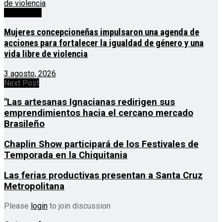
Destacado
Mujeres concepcioneñas impulsaron una agenda de
acciones para fortalecer la igualdad de género y una
vida libre de violencia
3 agosto, 2026
Next Post
"Las artesanas Ignacianas redirigen sus
emprendimientos hacia el cercano mercado
Brasileño
Chaplin Show participará de los Festivales de
Temporada en la Chiquitania
Las ferias productivas presentan a Santa Cruz
Metropolitana
Please
login
to join discussion