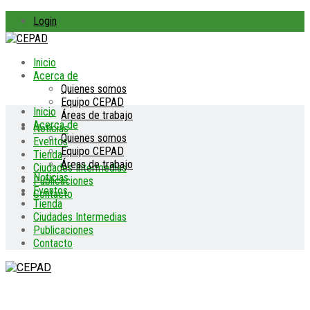
Login
Inicio
Acerca de
Quienes somos
Equipo CEPAD
Inicio
Áreas de trabajo
Acerca de
Noticias
Quienes somos
Eventos
Equipo CEPAD
Tienda
Áreas de trabajo
Ciudades Intermedias
Noticias
Publicaciones
Eventos
Contacto
Tienda
Ciudades Intermedias
Publicaciones
Contacto