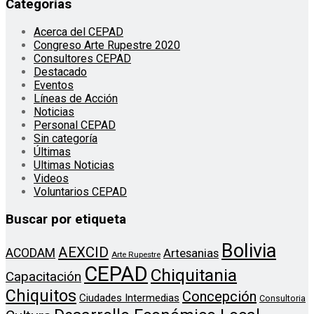
Categorías
Acerca del CEPAD
Congreso Arte Rupestre 2020
Consultores CEPAD
Destacado
Eventos
Líneas de Acción
Noticias
Personal CEPAD
Sin categoría
Últimas
Ultimas Noticias
Videos
Voluntarios CEPAD
Buscar por etiqueta
Bolivia
AEXCID
ACODAM
Artesanias
Arte Rupestre
CEPAD
Chiquitania
Capacitación
Chiquitos
Concepción
Ciudades Intermedias
Consultoria