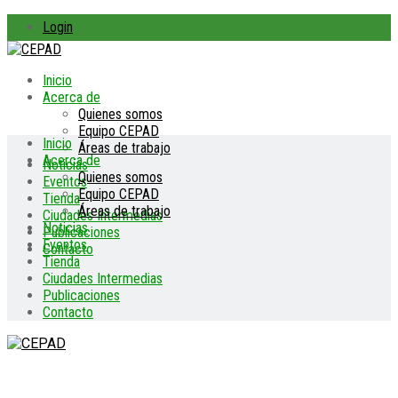
Login
Inicio
Acerca de
Quienes somos
Equipo CEPAD
Inicio
Áreas de trabajo
Acerca de
Noticias
Quienes somos
Eventos
Equipo CEPAD
Tienda
Áreas de trabajo
Ciudades Intermedias
Noticias
Publicaciones
Eventos
Contacto
Tienda
Ciudades Intermedias
Publicaciones
Contacto