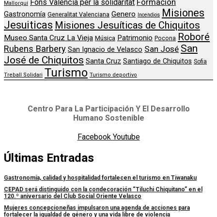
Formación
Fons Valencia per la solidaritat
Mallorqui
Misiones
Genero
Gastronomía
Generalitat Valenciana
Incendios
Jesuiticas
Misiones Jesuíticas de Chiquitos
Roboré
Museo Santa Cruz La Vieja
Patrimonio
Música
Pocona
San
Rubens Barbery
San José
San Ignacio de Velasco
José de Chiquitos
Santa Cruz
Santiago de Chiquitos
Sofia
Turismo
Treball Solidari
Turismo deportivo
Centro Para La Participación Y El Desarrollo
Humano Sostenible
Facebook
Youtube
Últimas Entradas
Gastronomía, calidad y hospitalidad fortalecen el turismo en Tiwanaku
CEPAD será distinguido con la condecoración “Tiluchi Chiquitano” en el
120.º aniversario del Club Social Oriente Velasco
Mujeres concepcioneñas impulsaron una agenda de acciones para
fortalecer la igualdad de género y una vida libre de violencia