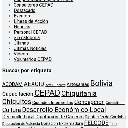
Consultores CEPAD
Destacado
Eventos
Líneas de Acción
Noticias
Personal CEPAD
Sin categoría
Últimas
Ultimas Noticias
Videos
Voluntarios CEPAD
Buscar por etiqueta
Bolivia
AEXCID
ACODAM
Artesanias
Arte Rupestre
CEPAD
Chiquitania
Capacitación
Chiquitos
Concepción
Ciudades Intermedias
Consultoria
Desarrollo Económico Local
Cultura
Diputación de Cáceres
Desarrollo Local
Diputación de Córdoba
FELCODE
Donación
Extremadura
Diputación de Valencia
Fons