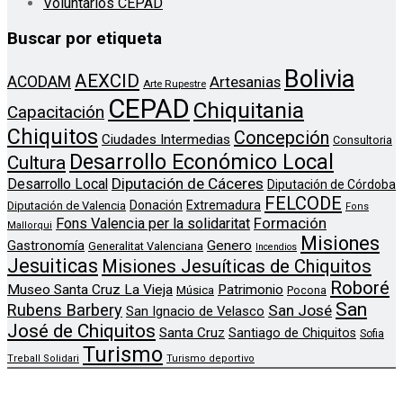
Voluntarios CEPAD
Buscar por etiqueta
Bolivia
AEXCID
ACODAM
Artesanias
Arte Rupestre
CEPAD
Chiquitania
Capacitación
Chiquitos
Concepción
Ciudades Intermedias
Consultoria
Desarrollo Económico Local
Cultura
Diputación de Cáceres
Desarrollo Local
Diputación de Córdoba
FELCODE
Donación
Extremadura
Diputación de Valencia
Fons
Formación
Fons Valencia per la solidaritat
Mallorqui
Misiones
Genero
Gastronomía
Generalitat Valenciana
Incendios
Jesuiticas
Misiones Jesuíticas de Chiquitos
Roboré
Museo Santa Cruz La Vieja
Patrimonio
Música
Pocona
San
Rubens Barbery
San José
San Ignacio de Velasco
José de Chiquitos
Santa Cruz
Santiago de Chiquitos
Sofia
Turismo
Treball Solidari
Turismo deportivo