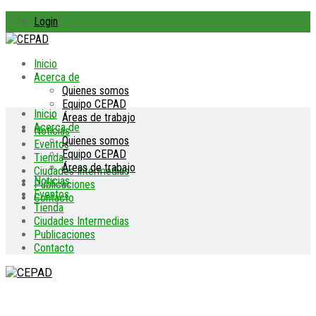
Login
Inicio
Acerca de
Quienes somos
Equipo CEPAD
Inicio
Áreas de trabajo
Acerca de
Noticias
Quienes somos
Eventos
Equipo CEPAD
Tienda
Áreas de trabajo
Ciudades Intermedias
Noticias
Publicaciones
Eventos
Contacto
Tienda
Ciudades Intermedias
Publicaciones
Contacto