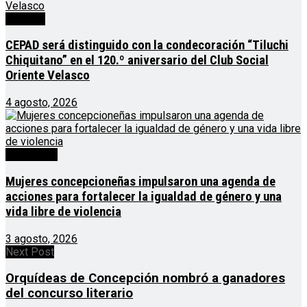
Noticias
CEPAD será distinguido con la condecoración “Tiluchi
Chiquitano” en el 120.º aniversario del Club Social
Oriente Velasco
4 agosto, 2026
Destacado
Mujeres concepcioneñas impulsaron una agenda de
acciones para fortalecer la igualdad de género y una
vida libre de violencia
3 agosto, 2026
Next Post
Orquídeas de Concepción nombró a ganadores
del concurso literario