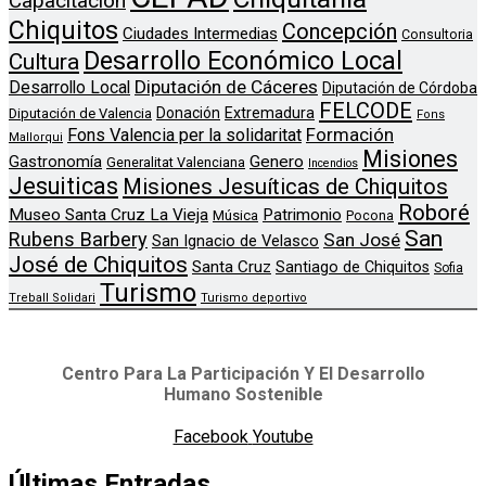
Capacitación
Chiquitos
Concepción
Ciudades Intermedias
Consultoria
Desarrollo Económico Local
Cultura
Diputación de Cáceres
Desarrollo Local
Diputación de Córdoba
FELCODE
Donación
Extremadura
Diputación de Valencia
Fons
Formación
Fons Valencia per la solidaritat
Mallorqui
Misiones
Genero
Gastronomía
Generalitat Valenciana
Incendios
Jesuiticas
Misiones Jesuíticas de Chiquitos
Roboré
Museo Santa Cruz La Vieja
Patrimonio
Música
Pocona
San
Rubens Barbery
San José
San Ignacio de Velasco
José de Chiquitos
Santa Cruz
Santiago de Chiquitos
Sofia
Turismo
Treball Solidari
Turismo deportivo
Centro Para La Participación Y El Desarrollo
Humano Sostenible
Facebook
Youtube
Últimas Entradas