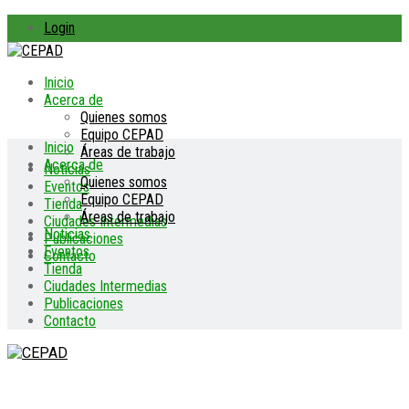
Login
Inicio
Acerca de
Quienes somos
Equipo CEPAD
Inicio
Áreas de trabajo
Acerca de
Noticias
Quienes somos
Eventos
Equipo CEPAD
Tienda
Áreas de trabajo
Ciudades Intermedias
Noticias
Publicaciones
Eventos
Contacto
Tienda
Ciudades Intermedias
Publicaciones
Contacto