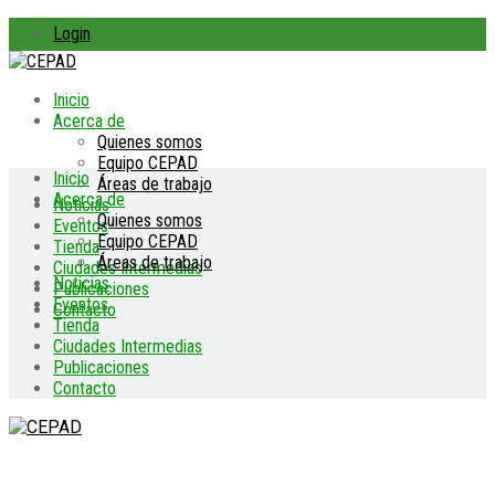
Login
Inicio
Acerca de
Quienes somos
Equipo CEPAD
Inicio
Áreas de trabajo
Acerca de
Noticias
Quienes somos
Eventos
Equipo CEPAD
Tienda
Áreas de trabajo
Ciudades Intermedias
Noticias
Publicaciones
Eventos
Contacto
Tienda
Ciudades Intermedias
Publicaciones
Contacto