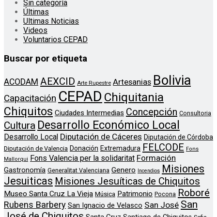
Sin categoría
Últimas
Ultimas Noticias
Videos
Voluntarios CEPAD
Buscar por etiqueta
Bolivia
AEXCID
ACODAM
Artesanias
Arte Rupestre
CEPAD
Chiquitania
Capacitación
Chiquitos
Concepción
Ciudades Intermedias
Consultoria
Desarrollo Económico Local
Cultura
Diputación de Cáceres
Desarrollo Local
Diputación de Córdoba
FELCODE
Donación
Extremadura
Diputación de Valencia
Fons
Formación
Fons Valencia per la solidaritat
Mallorqui
Misiones
Genero
Gastronomía
Generalitat Valenciana
Incendios
Jesuiticas
Misiones Jesuíticas de Chiquitos
Roboré
Museo Santa Cruz La Vieja
Patrimonio
Música
Pocona
San
Rubens Barbery
San José
San Ignacio de Velasco
José de Chiquitos