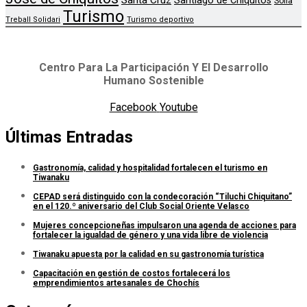
Santa Cruz
Santiago de Chiquitos
Sofia
Turismo
Treball Solidari
Turismo deportivo
Centro Para La Participación Y El Desarrollo
Humano Sostenible
Facebook
Youtube
Últimas Entradas
Gastronomía, calidad y hospitalidad fortalecen el turismo en
Tiwanaku
CEPAD será distinguido con la condecoración “Tiluchi Chiquitano”
en el 120.º aniversario del Club Social Oriente Velasco
Mujeres concepcioneñas impulsaron una agenda de acciones para
fortalecer la igualdad de género y una vida libre de violencia
Tiwanaku apuesta por la calidad en su gastronomía turística
Capacitación en gestión de costos fortalecerá los
emprendimientos artesanales de Chochís