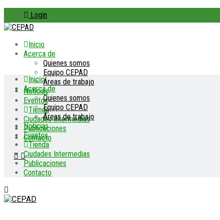
Login
Inicio
Acerca de
Quienes somos
Equipo CEPAD
Inicio
Áreas de trabajo
Acerca de
Noticias
Quienes somos
Eventos
Equipo CEPAD
Tienda
Áreas de trabajo
Ciudades Intermedias
Noticias
Publicaciones
Eventos
Contacto
Tienda
Ciudades Intermedias
Publicaciones
Contacto