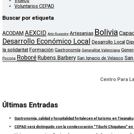
Videos
Voluntarios CEPAD
Buscar por etiqueta
Bolivia
AEXCID
Capac
ACODAM
Artesanias
Arte Rupestre
Desarrollo Económico Local
Dip
Desarrollo Local
Formación
la solidaritat
Gener
Gastronomía
Generalitat Valenciana
Roboré
Rubens Barbery
San
San Ignacio de Velasco
Pocona
Centro Para La
Últimas Entradas
Gastronomía, calidad y hospitalidad fortalecen el turismo en Tiwanaku
CEPAD será distinguido con la condecoración “Tiluchi Chiquitano” en 