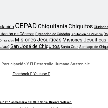
CEPAD
Chiquitania
Chiquitos
itación
Ciudades
utación de Cáceres
Diputación de Córdoba
Do
Diputación de Valencia
Misiones Jesuiticas
Misiones Jesuíticas 
o
Incendios
San José de Chiquitos
 José
Santa Cruz
Santiago de Chiqu
 Participación Y El Desarrollo Humano Sostenible
Facebook
Youtube
el 120.º aniversario del Club Social Oriente Velasco