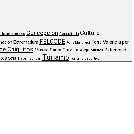
Concepción
Cultura
 Intermedias
Consultoria
FELCODE
Fons Valencia per
nación
Extremadura
Fons Mallorqui
de Chiquitos
Museo Santa Cruz La Vieja
Patrimonio
Música
Turismo
itos
Sofia
Treball Solidari
Turismo deportivo