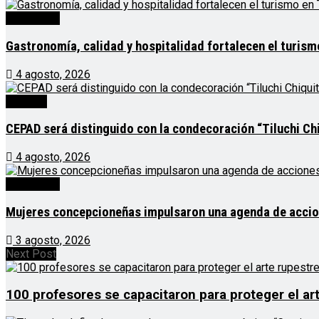
Destacado
Gastronomía, calidad y hospitalidad fortalecen el turis
4 agosto, 2026
Noticias
CEPAD será distinguido con la condecoración “Tiluchi Chi
4 agosto, 2026
Destacado
Mujeres concepcioneñas impulsaron una agenda de acciones
3 agosto, 2026
Next Post
100 profesores se capacitaron para proteger el ar