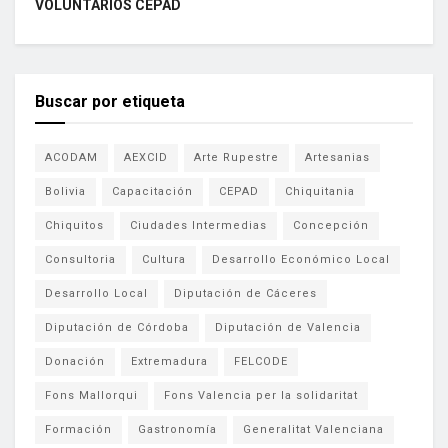
VOLUNTARIOS CEPAD
Buscar por etiqueta
ACODAM
AEXCID
Arte Rupestre
Artesanias
Bolivia
Capacitación
CEPAD
Chiquitania
Chiquitos
Ciudades Intermedias
Concepción
Consultoria
Cultura
Desarrollo Económico Local
Desarrollo Local
Diputación de Cáceres
Diputación de Córdoba
Diputación de Valencia
Donación
Extremadura
FELCODE
Fons Mallorqui
Fons Valencia per la solidaritat
Formación
Gastronomía
Generalitat Valenciana