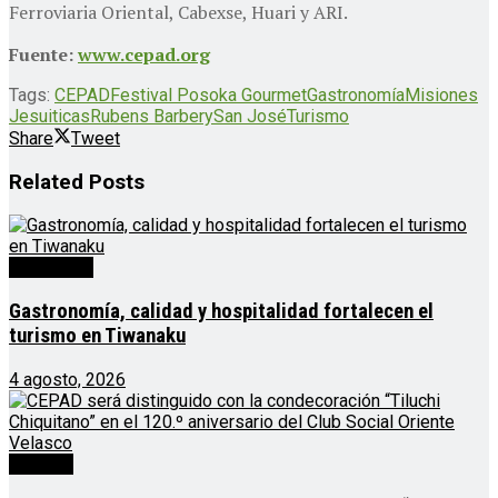
Ferroviaria Oriental, Cabexse, Huari y ARI.
Fuente:
www.cepad.org
Tags:
CEPAD
Festival Posoka Gourmet
Gastronomía
Misiones
Jesuiticas
Rubens Barbery
San José
Turismo
Share
Tweet
Related
Posts
Destacado
Gastronomía, calidad y hospitalidad fortalecen el
turismo en Tiwanaku
4 agosto, 2026
Noticias