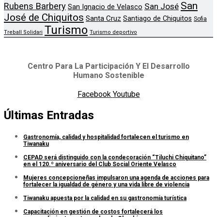
San
Rubens Barbery
San José
San Ignacio de Velasco
José de Chiquitos
Santa Cruz
Santiago de Chiquitos
Sofia
Turismo
Treball Solidari
Turismo deportivo
Centro Para La Participación Y El Desarrollo
Humano Sostenible
Facebook
Youtube
Últimas Entradas
Gastronomía, calidad y hospitalidad fortalecen el turismo en
Tiwanaku
CEPAD será distinguido con la condecoración “Tiluchi Chiquitano”
en el 120.º aniversario del Club Social Oriente Velasco
Mujeres concepcioneñas impulsaron una agenda de acciones para
fortalecer la igualdad de género y una vida libre de violencia
Tiwanaku apuesta por la calidad en su gastronomía turística
Capacitación en gestión de costos fortalecerá los