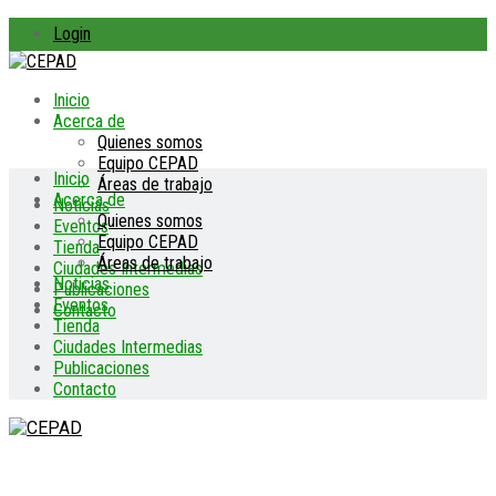
Login
Inicio
Acerca de
Quienes somos
Equipo CEPAD
Inicio
Áreas de trabajo
Acerca de
Noticias
Quienes somos
Eventos
Equipo CEPAD
Tienda
Áreas de trabajo
Ciudades Intermedias
Noticias
Publicaciones
Eventos
Contacto
Tienda
Ciudades Intermedias
Publicaciones
Contacto