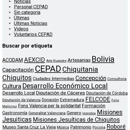
Noticias
Personal CEPAD
Sin categoría
Últimas
Ultimas Noticias
Videos
Voluntarios CEPAD
Buscar por etiqueta
Bolivia
AEXCID
ACODAM
Artesanias
Arte Rupestre
CEPAD
Chiquitania
Capacitación
Chiquitos
Concepción
Ciudades Intermedias
Consultoria
Desarrollo Económico Local
Cultura
Diputación de Cáceres
Desarrollo Local
Diputación de Córdoba
FELCODE
Donación
Extremadura
Diputación de Valencia
Fons
Formación
Fons Valencia per la solidaritat
Mallorqui
Misiones
Genero
Gastronomía
Generalitat Valenciana
Incendios
Jesuiticas
Misiones Jesuíticas de Chiquitos
Roboré
Museo Santa Cruz La Vieja
Patrimonio
Música
Pocona