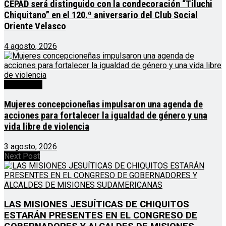
CEPAD será distinguido con la condecoración “Tiluchi
Chiquitano” en el 120.º aniversario del Club Social
Oriente Velasco
4 agosto, 2026
Destacado
Mujeres concepcioneñas impulsaron una agenda de
acciones para fortalecer la igualdad de género y una
vida libre de violencia
3 agosto, 2026
Next Post
LAS MISIONES JESUÍTICAS DE CHIQUITOS
ESTARÁN PRESENTES EN EL CONGRESO DE