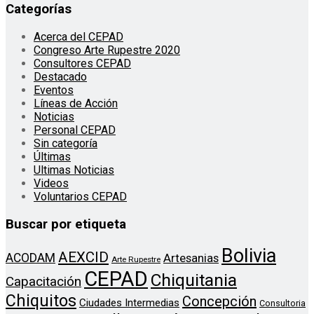
Categorías
Acerca del CEPAD
Congreso Arte Rupestre 2020
Consultores CEPAD
Destacado
Eventos
Líneas de Acción
Noticias
Personal CEPAD
Sin categoría
Últimas
Ultimas Noticias
Videos
Voluntarios CEPAD
Buscar por etiqueta
Bolivia
AEXCID
ACODAM
Artesanias
Arte Rupestre
CEPAD
Chiquitania
Capacitación
Chiquitos
Concepción
Ciudades Intermedias
Consultoria