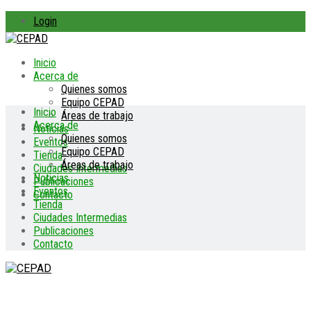
Login
Inicio
Acerca de
Quienes somos
Equipo CEPAD
Inicio
Áreas de trabajo
Acerca de
Noticias
Quienes somos
Eventos
Equipo CEPAD
Tienda
Áreas de trabajo
Ciudades Intermedias
Noticias
Publicaciones
Eventos
Contacto
Tienda
Ciudades Intermedias
Publicaciones
Contacto