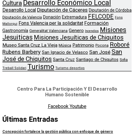
Desarrollo Económico Local
Cultura
Diputación de Cáceres
Desarrollo Local
Diputación de Córdoba
FELCODE
Donación
Extremadura
Diputación de Valencia
Fons
Formación
Fons Valencia per la solidaritat
Mallorqui
Misiones
Genero
Gastronomía
Generalitat Valenciana
Incendios
Jesuiticas
Misiones Jesuíticas de Chiquitos
Roboré
Museo Santa Cruz La Vieja
Patrimonio
Música
Pocona
San
Rubens Barbery
San José
San Ignacio de Velasco
José de Chiquitos
Santa Cruz
Santiago de Chiquitos
Sofia
Turismo
Treball Solidari
Turismo deportivo
Centro Para La Participación Y El Desarrollo
Humano Sostenible
Facebook
Youtube
Últimas Entradas
Concepción fortalece la gestión pública con enfoque de género