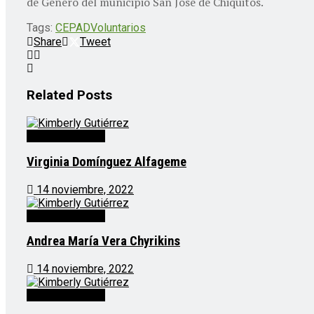
de Género del municipio San José de Chiquitos.
Tags:
CEPAD
Voluntarios
Share
Tweet
Related
Posts
Voluntarios CEPAD
Virginia Domínguez Alfageme
14 noviembre, 2022
Voluntarios CEPAD
Andrea María Vera Chyrikins
14 noviembre, 2022
Voluntarios CEPAD