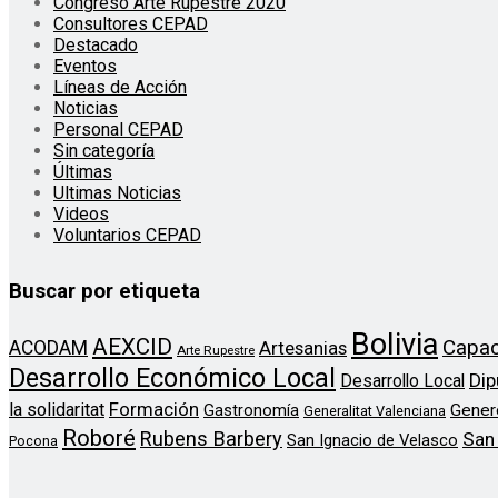
Congreso Arte Rupestre 2020
Consultores CEPAD
Destacado
Eventos
Líneas de Acción
Noticias
Personal CEPAD
Sin categoría
Últimas
Ultimas Noticias
Videos
Voluntarios CEPAD
Buscar por etiqueta
Bolivia
AEXCID
Capac
ACODAM
Artesanias
Arte Rupestre
Desarrollo Económico Local
Dip
Desarrollo Local
Formación
la solidaritat
Gener
Gastronomía
Generalitat Valenciana
Roboré
Rubens Barbery
San
San Ignacio de Velasco
Pocona