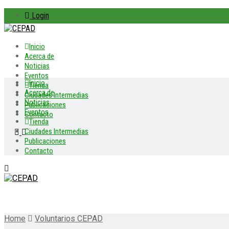
Login
Inicio
Acerca de
Noticias
Eventos
Inicio
Tienda
Acerca de
Ciudades Intermedias
Noticias
Publicaciones
Eventos
Contacto
Tienda
Ciudades Intermedias
Publicaciones
Contacto
Home
Voluntarios CEPAD