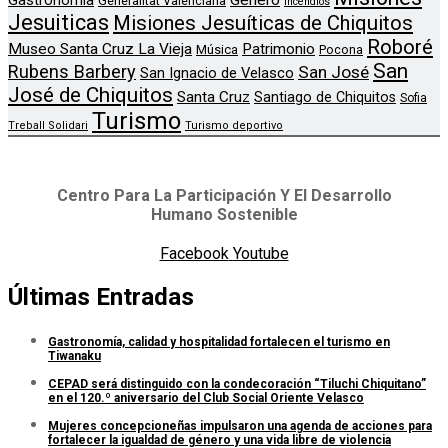
Genero
Gastronomía
Generalitat Valenciana
Incendios
Jesuiticas
Misiones Jesuíticas de Chiquitos
Roboré
Museo Santa Cruz La Vieja
Patrimonio
Música
Pocona
San
Rubens Barbery
San José
San Ignacio de Velasco
José de Chiquitos
Santa Cruz
Santiago de Chiquitos
Sofia
Turismo
Treball Solidari
Turismo deportivo
Centro Para La Participación Y El Desarrollo
Humano Sostenible
Facebook
Youtube
Últimas Entradas
Gastronomía, calidad y hospitalidad fortalecen el turismo en
Tiwanaku
CEPAD será distinguido con la condecoración “Tiluchi Chiquitano”
en el 120.º aniversario del Club Social Oriente Velasco
Mujeres concepcioneñas impulsaron una agenda de acciones para
fortalecer la igualdad de género y una vida libre de violencia