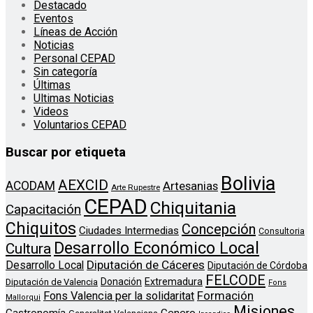
Destacado
Eventos
Líneas de Acción
Noticias
Personal CEPAD
Sin categoría
Últimas
Ultimas Noticias
Videos
Voluntarios CEPAD
Buscar por etiqueta
Bolivia
AEXCID
ACODAM
Artesanias
Arte Rupestre
CEPAD
Chiquitania
Capacitación
Chiquitos
Concepción
Ciudades Intermedias
Consultoria
Desarrollo Económico Local
Cultura
Diputación de Cáceres
Desarrollo Local
Diputación de Córdoba
FELCODE
Donación
Extremadura
Diputación de Valencia
Fons
Formación
Fons Valencia per la solidaritat
Mallorqui
Misiones