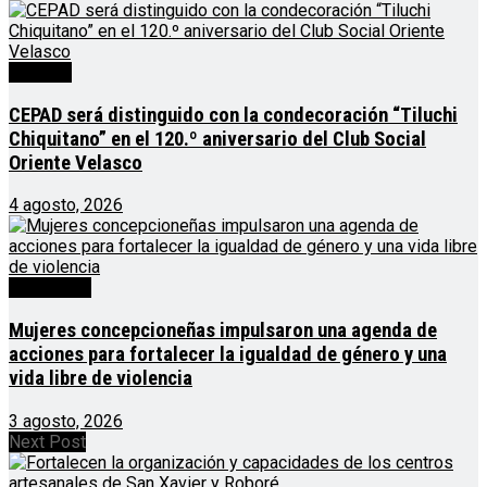
Noticias
CEPAD será distinguido con la condecoración “Tiluchi
Chiquitano” en el 120.º aniversario del Club Social
Oriente Velasco
4 agosto, 2026
Destacado
Mujeres concepcioneñas impulsaron una agenda de
acciones para fortalecer la igualdad de género y una
vida libre de violencia
3 agosto, 2026
Next Post