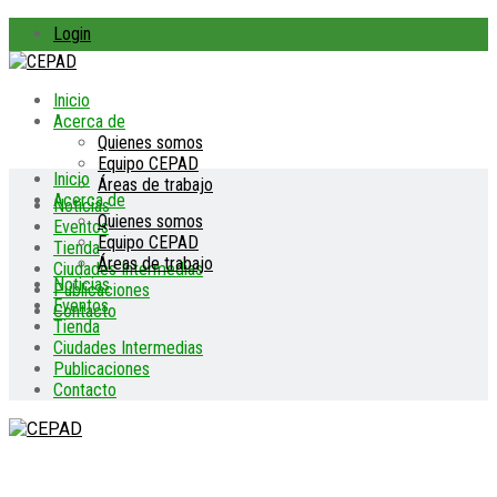
Login
Inicio
Acerca de
Quienes somos
Equipo CEPAD
Inicio
Áreas de trabajo
Acerca de
Noticias
Quienes somos
Eventos
Equipo CEPAD
Tienda
Áreas de trabajo
Ciudades Intermedias
Noticias
Publicaciones
Eventos
Contacto
Tienda
Ciudades Intermedias
Publicaciones
Contacto