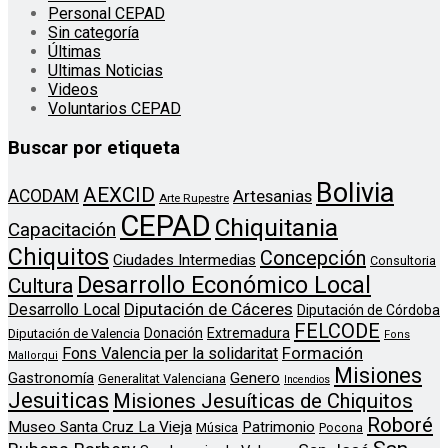
Personal CEPAD
Sin categoría
Últimas
Ultimas Noticias
Videos
Voluntarios CEPAD
Buscar por etiqueta
Bolivia
AEXCID
ACODAM
Artesanias
Arte Rupestre
CEPAD
Chiquitania
Capacitación
Chiquitos
Concepción
Ciudades Intermedias
Consultoria
Desarrollo Económico Local
Cultura
Diputación de Cáceres
Desarrollo Local
Diputación de Córdoba
FELCODE
Donación
Extremadura
Diputación de Valencia
Fons
Formación
Fons Valencia per la solidaritat
Mallorqui
Misiones
Genero
Gastronomía
Generalitat Valenciana
Incendios
Jesuiticas
Misiones Jesuíticas de Chiquitos
Roboré
Museo Santa Cruz La Vieja
Patrimonio
Música
Pocona