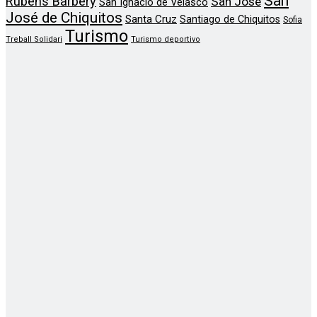
San
Rubens Barbery
San José
San Ignacio de Velasco
José de Chiquitos
Santa Cruz
Santiago de Chiquitos
Sofia
Turismo
Treball Solidari
Turismo deportivo