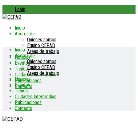
Login
Inicio
Acerca de
Quienes somos
Equipo CEPAD
Inicio
Áreas de trabajo
Acerca de
Noticias
Quienes somos
Eventos
Equipo CEPAD
Tienda
Áreas de trabajo
Ciudades Intermedias
Noticias
Publicaciones
Eventos
Contacto
Tienda
Ciudades Intermedias
Publicaciones
Contacto