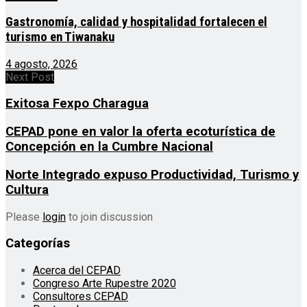
Gastronomía, calidad y hospitalidad fortalecen el
turismo en Tiwanaku
4 agosto, 2026
Next Post
Exitosa Fexpo Charagua
CEPAD pone en valor la oferta ecoturística de
Concepción en la Cumbre Nacional
Norte Integrado expuso Productividad, Turismo y
Cultura
Please
login
to join discussion
Categorías
Acerca del CEPAD
Congreso Arte Rupestre 2020
Consultores CEPAD