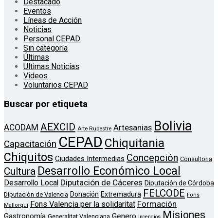
Destacado
Eventos
Líneas de Acción
Noticias
Personal CEPAD
Sin categoría
Últimas
Ultimas Noticias
Videos
Voluntarios CEPAD
Buscar por etiqueta
Bolivia
AEXCID
ACODAM
Artesanias
Arte Rupestre
CEPAD
Chiquitania
Capacitación
Chiquitos
Concepción
Ciudades Intermedias
Consultoria
Desarrollo Económico Local
Cultura
Diputación de Cáceres
Desarrollo Local
Diputación de Córdoba
FELCODE
Donación
Extremadura
Diputación de Valencia
Fons
Formación
Fons Valencia per la solidaritat
Mallorqui
Misiones
Genero
Gastronomía
Generalitat Valenciana
Incendios