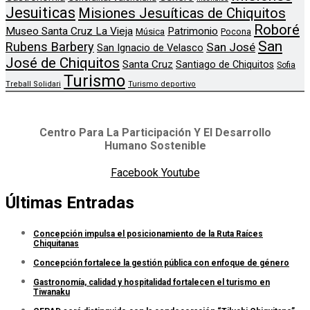
Jesuiticas
Misiones Jesuíticas de Chiquitos
Roboré
Museo Santa Cruz La Vieja
Patrimonio
Música
Pocona
San
Rubens Barbery
San José
San Ignacio de Velasco
José de Chiquitos
Santa Cruz
Santiago de Chiquitos
Sofia
Turismo
Treball Solidari
Turismo deportivo
Centro Para La Participación Y El Desarrollo
Humano Sostenible
Facebook
Youtube
Últimas Entradas
Concepción impulsa el posicionamiento de la Ruta Raíces
Chiquitanas
Concepción fortalece la gestión pública con enfoque de género
Gastronomía, calidad y hospitalidad fortalecen el turismo en
Tiwanaku