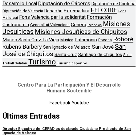
Diputación de Cáceres
Desarrollo Local
Diputación de Córdoba
FELCODE
Donación
Extremadura
Diputación de Valencia
Fons
Formación
Fons Valencia per la solidaritat
Mallorqui
Misiones
Genero
Gastronomía
Generalitat Valenciana
Incendios
Jesuiticas
Misiones Jesuíticas de Chiquitos
Roboré
Museo Santa Cruz La Vieja
Patrimonio
Música
Pocona
San
Rubens Barbery
San José
San Ignacio de Velasco
José de Chiquitos
Santa Cruz
Santiago de Chiquitos
Sofia
Turismo
Treball Solidari
Turismo deportivo
Centro Para La Participación Y El Desarrollo
Humano Sostenible
Facebook
Youtube
Últimas Entradas
Director Ejecutivo del CEPAD es declarado Ciudadano Predilecto de San
Ignacio de Velasco