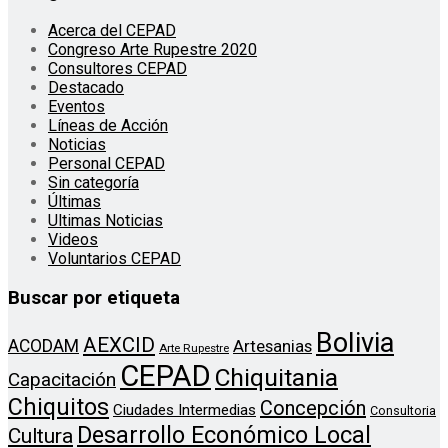
Acerca del CEPAD
Congreso Arte Rupestre 2020
Consultores CEPAD
Destacado
Eventos
Líneas de Acción
Noticias
Personal CEPAD
Sin categoría
Últimas
Ultimas Noticias
Videos
Voluntarios CEPAD
Buscar por etiqueta
Bolivia
AEXCID
ACODAM
Artesanias
Arte Rupestre
CEPAD
Chiquitania
Capacitación
Chiquitos
Concepción
Ciudades Intermedias
Consultoria
Desarrollo Económico Local
Cultura