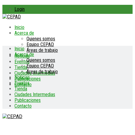
Login
Inicio
Acerca de
Quienes somos
Equipo CEPAD
Inicio
Áreas de trabajo
Acerca de
Noticias
Quienes somos
Eventos
Equipo CEPAD
Tienda
Áreas de trabajo
Ciudades Intermedias
Noticias
Publicaciones
Eventos
Contacto
Tienda
Ciudades Intermedias
Publicaciones
Contacto