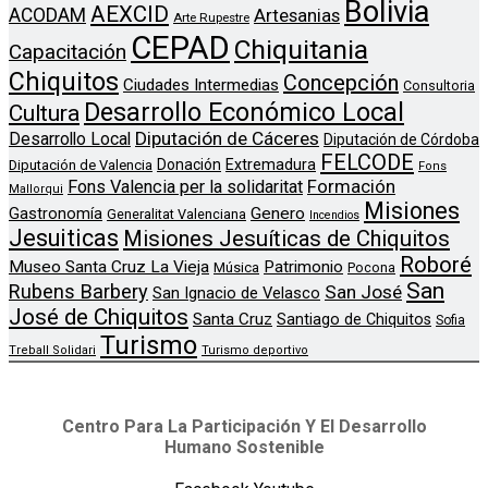
Bolivia
AEXCID
ACODAM
Artesanias
Arte Rupestre
CEPAD
Chiquitania
Capacitación
Chiquitos
Concepción
Ciudades Intermedias
Consultoria
Desarrollo Económico Local
Cultura
Diputación de Cáceres
Desarrollo Local
Diputación de Córdoba
FELCODE
Donación
Extremadura
Diputación de Valencia
Fons
Formación
Fons Valencia per la solidaritat
Mallorqui
Misiones
Genero
Gastronomía
Generalitat Valenciana
Incendios
Jesuiticas
Misiones Jesuíticas de Chiquitos
Roboré
Museo Santa Cruz La Vieja
Patrimonio
Música
Pocona
San
Rubens Barbery
San José
San Ignacio de Velasco
José de Chiquitos
Santa Cruz
Santiago de Chiquitos
Sofia
Turismo
Treball Solidari
Turismo deportivo
Centro Para La Participación Y El Desarrollo
Humano Sostenible