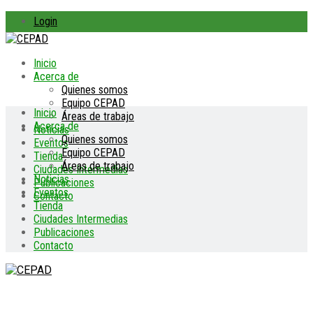
Login
Inicio
Acerca de
Quienes somos
Equipo CEPAD
Inicio
Áreas de trabajo
Acerca de
Noticias
Quienes somos
Eventos
Equipo CEPAD
Tienda
Áreas de trabajo
Ciudades Intermedias
Noticias
Publicaciones
Eventos
Contacto
Tienda
Ciudades Intermedias
Publicaciones
Contacto