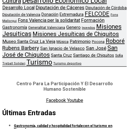
Desarrollo Económico Local
Cultura
Diputación de Cáceres
Desarrollo Local
Diputación de Córdoba
FELCODE
Donación
Extremadura
Diputación de Valencia
Fons
Formación
Fons Valencia per la solidaritat
Mallorqui
Misiones
Genero
Gastronomía
Generalitat Valenciana
Incendios
Jesuiticas
Misiones Jesuíticas de Chiquitos
Roboré
Museo Santa Cruz La Vieja
Patrimonio
Música
Pocona
San
Rubens Barbery
San José
San Ignacio de Velasco
José de Chiquitos
Santa Cruz
Santiago de Chiquitos
Sofia
Turismo
Treball Solidari
Turismo deportivo
Centro Para La Participación Y El Desarrollo
Humano Sostenible
Facebook
Youtube
Últimas Entradas
Gastronomía, calidad y hospitalidad fortalecen el turismo en