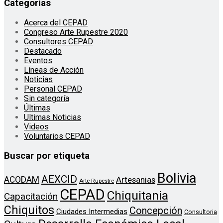
Categorías
Acerca del CEPAD
Congreso Arte Rupestre 2020
Consultores CEPAD
Destacado
Eventos
Líneas de Acción
Noticias
Personal CEPAD
Sin categoría
Últimas
Ultimas Noticias
Videos
Voluntarios CEPAD
Buscar por etiqueta
Bolivia
AEXCID
ACODAM
Artesanias
Arte Rupestre
CEPAD
Chiquitania
Capacitación
Chiquitos
Concepción
Ciudades Intermedias
Consultoria