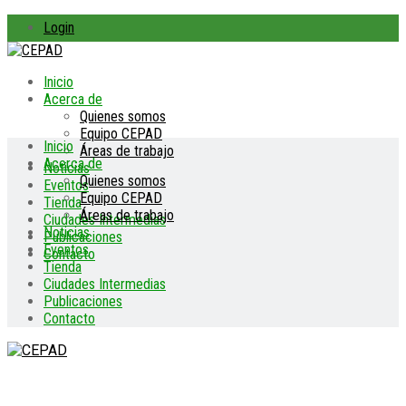
Login
Inicio
Acerca de
Quienes somos
Equipo CEPAD
Inicio
Áreas de trabajo
Acerca de
Noticias
Quienes somos
Eventos
Equipo CEPAD
Tienda
Áreas de trabajo
Ciudades Intermedias
Noticias
Publicaciones
Eventos
Contacto
Tienda
Ciudades Intermedias
Publicaciones
Contacto