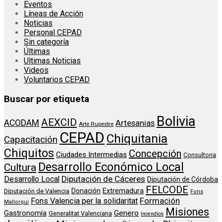
Eventos
Líneas de Acción
Noticias
Personal CEPAD
Sin categoría
Últimas
Ultimas Noticias
Videos
Voluntarios CEPAD
Buscar por etiqueta
Bolivia
AEXCID
ACODAM
Artesanias
Arte Rupestre
CEPAD
Chiquitania
Capacitación
Chiquitos
Concepción
Ciudades Intermedias
Consultoria
Desarrollo Económico Local
Cultura
Diputación de Cáceres
Desarrollo Local
Diputación de Córdoba
FELCODE
Donación
Extremadura
Diputación de Valencia
Fons
Formación
Fons Valencia per la solidaritat
Mallorqui
Misiones
Genero
Gastronomía
Generalitat Valenciana
Incendios