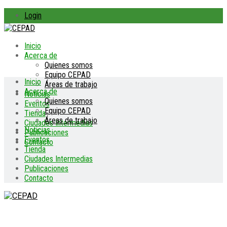
Login
Inicio
Acerca de
Quienes somos
Equipo CEPAD
Inicio
Áreas de trabajo
Acerca de
Noticias
Quienes somos
Eventos
Equipo CEPAD
Tienda
Áreas de trabajo
Ciudades Intermedias
Noticias
Publicaciones
Eventos
Contacto
Tienda
Ciudades Intermedias
Publicaciones
Contacto