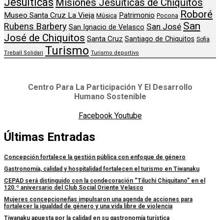
Jesuiticas
Misiones Jesuíticas de Chiquitos
Roboré
Museo Santa Cruz La Vieja
Patrimonio
Música
Pocona
San
Rubens Barbery
San José
San Ignacio de Velasco
José de Chiquitos
Santa Cruz
Santiago de Chiquitos
Sofia
Turismo
Treball Solidari
Turismo deportivo
Centro Para La Participación Y El Desarrollo
Humano Sostenible
Facebook
Youtube
Últimas Entradas
Concepción fortalece la gestión pública con enfoque de género
Gastronomía, calidad y hospitalidad fortalecen el turismo en Tiwanaku
CEPAD será distinguido con la condecoración “Tiluchi Chiquitano” en el
120.º aniversario del Club Social Oriente Velasco
Mujeres concepcioneñas impulsaron una agenda de acciones para
fortalecer la igualdad de género y una vida libre de violencia
Tiwanaku apuesta por la calidad en su gastronomía turística