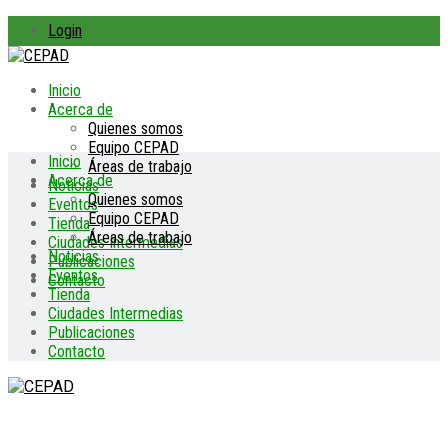
Login
Inicio
Acerca de
Quienes somos
Equipo CEPAD
Inicio
Áreas de trabajo
Acerca de
Noticias
Quienes somos
Eventos
Equipo CEPAD
Tienda
Áreas de trabajo
Ciudades Intermedias
Noticias
Publicaciones
Eventos
Contacto
Tienda
Ciudades Intermedias
Publicaciones
Contacto