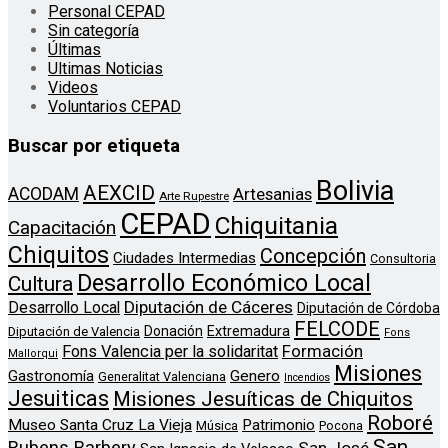
Personal CEPAD
Sin categoría
Últimas
Ultimas Noticias
Videos
Voluntarios CEPAD
Buscar por etiqueta
Bolivia
AEXCID
ACODAM
Artesanias
Arte Rupestre
CEPAD
Chiquitania
Capacitación
Chiquitos
Concepción
Ciudades Intermedias
Consultoria
Desarrollo Económico Local
Cultura
Diputación de Cáceres
Desarrollo Local
Diputación de Córdoba
FELCODE
Donación
Extremadura
Diputación de Valencia
Fons
Formación
Fons Valencia per la solidaritat
Mallorqui
Misiones
Genero
Gastronomía
Generalitat Valenciana
Incendios
Jesuiticas
Misiones Jesuíticas de Chiquitos
Roboré
Museo Santa Cruz La Vieja
Patrimonio
Música
Pocona
San
Rubens Barbery