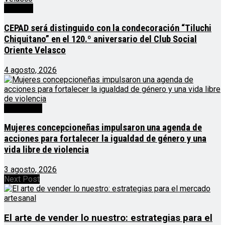
Noticias
CEPAD será distinguido con la condecoración “Tiluchi
Chiquitano” en el 120.º aniversario del Club Social
Oriente Velasco
4 agosto, 2026
Destacado
Mujeres concepcioneñas impulsaron una agenda de
acciones para fortalecer la igualdad de género y una
vida libre de violencia
3 agosto, 2026
Next Post
El arte de vender lo nuestro: estrategias para el