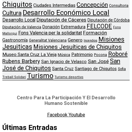
Chiquitos
Concepción
Ciudades Intermedias
Consultoria
Desarrollo Económico Local
Cultura
Diputación de Cáceres
Desarrollo Local
Diputación de Córdoba
FELCODE
Donación
Extremadura
Diputación de Valencia
Fons
Formación
Fons Valencia per la solidaritat
Mallorqui
Misiones
Genero
Gastronomía
Generalitat Valenciana
Incendios
Jesuiticas
Misiones Jesuíticas de Chiquitos
Roboré
Museo Santa Cruz La Vieja
Patrimonio
Música
Pocona
San
Rubens Barbery
San José
San Ignacio de Velasco
José de Chiquitos
Santa Cruz
Santiago de Chiquitos
Sofia
Turismo
Treball Solidari
Turismo deportivo
Centro Para La Participación Y El Desarrollo
Humano Sostenible
Facebook
Youtube
Últimas Entradas