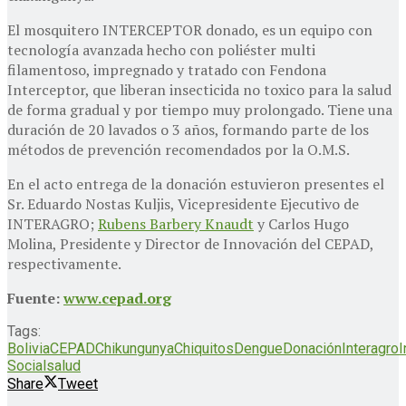
El mosquitero INTERCEPTOR donado, es un equipo con
tecnología avanzada hecho con poliéster multi
filamentoso, impregnado y tratado con Fendona
Interceptor, que liberan insecticida no toxico para la salud
de forma gradual y por tiempo muy prolongado. Tiene una
duración de 20 lavados o 3 años, formando parte de los
métodos de prevención recomendados por la O.M.S.
En el acto entrega de la donación estuvieron presentes el
Sr. Eduardo Nostas Kuljis, Vicepresidente Ejecutivo de
INTERAGRO;
Rubens Barbery Knaudt
y Carlos Hugo
Molina, Presidente y Director de Innovación del CEPAD,
respectivamente.
Fuente:
www.cepad.org
Tags:
Bolivia
CEPAD
Chikungunya
Chiquitos
Dengue
Donación
Interagro
I
Social
salud
Share
Tweet