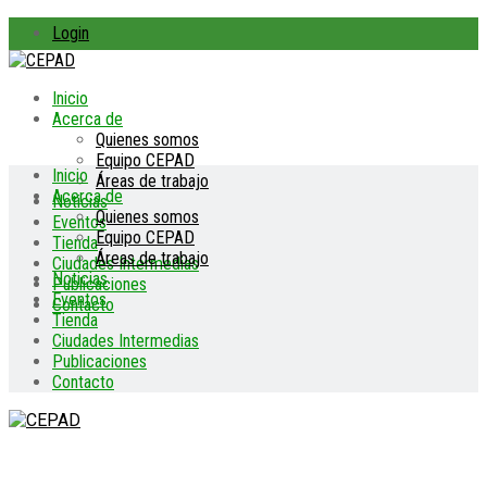
Login
Inicio
Acerca de
Quienes somos
Equipo CEPAD
Inicio
Áreas de trabajo
Acerca de
Noticias
Quienes somos
Eventos
Equipo CEPAD
Tienda
Áreas de trabajo
Ciudades Intermedias
Noticias
Publicaciones
Eventos
Contacto
Tienda
Ciudades Intermedias
Publicaciones
Contacto