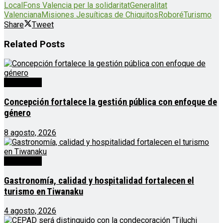
Local
Fons Valencia per la solidaritat
Generalitat
Valenciana
Misiones Jesuíticas de Chiquitos
Roboré
Turismo
Share
Tweet
Related
Posts
Destacado
Concepción fortalece la gestión pública con enfoque de
género
8 agosto, 2026
Destacado
Gastronomía, calidad y hospitalidad fortalecen el
turismo en Tiwanaku
4 agosto, 2026