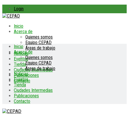
Login
Inicio
Acerca de
Quienes somos
Equipo CEPAD
Inicio
Áreas de trabajo
Acerca de
Noticias
Quienes somos
Eventos
Equipo CEPAD
Tienda
Áreas de trabajo
Ciudades Intermedias
Noticias
Publicaciones
Eventos
Contacto
Tienda
Ciudades Intermedias
Publicaciones
Contacto