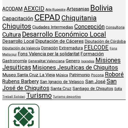
Bolivia
AEXCID
ACODAM
Artesanias
Arte Rupestre
CEPAD
Chiquitania
Capacitación
Chiquitos
Concepción
Ciudades Intermedias
Consultoria
Desarrollo Económico Local
Cultura
Diputación de Cáceres
Desarrollo Local
Diputación de Córdoba
FELCODE
Donación
Extremadura
Diputación de Valencia
Fons
Formación
Fons Valencia per la solidaritat
Mallorqui
Misiones
Genero
Gastronomía
Generalitat Valenciana
Incendios
Jesuiticas
Misiones Jesuíticas de Chiquitos
Roboré
Museo Santa Cruz La Vieja
Patrimonio
Música
Pocona
San
Rubens Barbery
San José
San Ignacio de Velasco
José de Chiquitos
Santa Cruz
Santiago de Chiquitos
Sofia
Turismo
Treball Solidari
Turismo deportivo