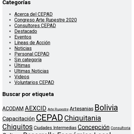
Categorías
Acerca del CEPAD
Congreso Arte Rupestre 2020
Consultores CEPAD
Destacado
Eventos
Líneas de Acción
Noticias
Personal CEPAD
Sin categoría
Últimas
Ultimas Noticias
Videos
Voluntarios CEPAD
Buscar por etiqueta
Bolivia
AEXCID
ACODAM
Artesanias
Arte Rupestre
CEPAD
Chiquitania
Capacitación
Chiquitos
Concepción
Ciudades Intermedias
Consultoria