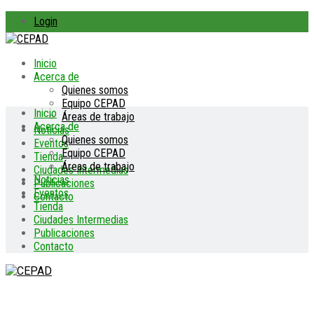
Login
Inicio
Acerca de
Quienes somos
Equipo CEPAD
Inicio
Áreas de trabajo
Acerca de
Noticias
Quienes somos
Eventos
Equipo CEPAD
Tienda
Áreas de trabajo
Ciudades Intermedias
Noticias
Publicaciones
Eventos
Contacto
Tienda
Ciudades Intermedias
Publicaciones
Contacto