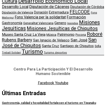
Desarrollo Económico Local
Cultura
Diputación de Cáceres
Desarrollo Local
Diputación de Córdoba
FELCODE
Donación
Extremadura
Diputación de Valencia
Fons
Formación
Fons Valencia per la solidaritat
Mallorqui
Misiones
Genero
Gastronomía
Generalitat Valenciana
Incendios
Jesuiticas
Misiones Jesuíticas de Chiquitos
Roboré
Museo Santa Cruz La Vieja
Patrimonio
Música
Pocona
San
Rubens Barbery
San José
San Ignacio de Velasco
José de Chiquitos
Santa Cruz
Santiago de Chiquitos
Sofia
Turismo
Treball Solidari
Turismo deportivo
Centro Para La Participación Y El Desarrollo
Humano Sostenible
Facebook
Youtube
Últimas Entradas
Gastronomía, calidad y hospitalidad fortalecen el turismo en Tiwanaku