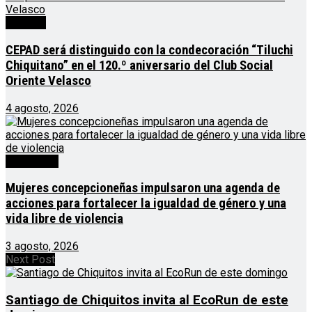
Noticias
CEPAD será distinguido con la condecoración “Tiluchi
Chiquitano” en el 120.º aniversario del Club Social
Oriente Velasco
4 agosto, 2026
Destacado
Mujeres concepcioneñas impulsaron una agenda de
acciones para fortalecer la igualdad de género y una
vida libre de violencia
3 agosto, 2026
Next Post
Santiago de Chiquitos invita al EcoRun de este