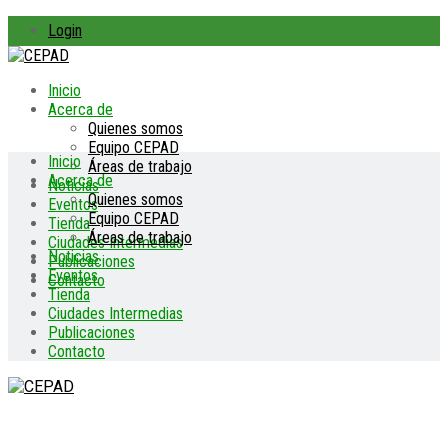
Login
Inicio
Acerca de
Quienes somos
Equipo CEPAD
Inicio
Áreas de trabajo
Acerca de
Noticias
Quienes somos
Eventos
Equipo CEPAD
Tienda
Áreas de trabajo
Ciudades Intermedias
Noticias
Publicaciones
Eventos
Contacto
Tienda
Ciudades Intermedias
Publicaciones
Contacto