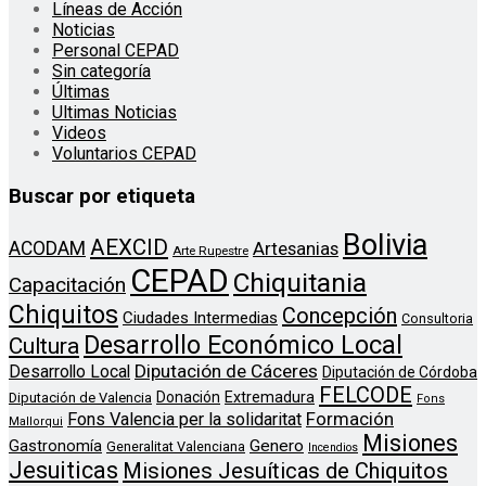
Líneas de Acción
Noticias
Personal CEPAD
Sin categoría
Últimas
Ultimas Noticias
Videos
Voluntarios CEPAD
Buscar por etiqueta
Bolivia
AEXCID
ACODAM
Artesanias
Arte Rupestre
CEPAD
Chiquitania
Capacitación
Chiquitos
Concepción
Ciudades Intermedias
Consultoria
Desarrollo Económico Local
Cultura
Diputación de Cáceres
Desarrollo Local
Diputación de Córdoba
FELCODE
Donación
Extremadura
Diputación de Valencia
Fons
Formación
Fons Valencia per la solidaritat
Mallorqui
Misiones
Genero
Gastronomía
Generalitat Valenciana
Incendios
Jesuiticas
Misiones Jesuíticas de Chiquitos