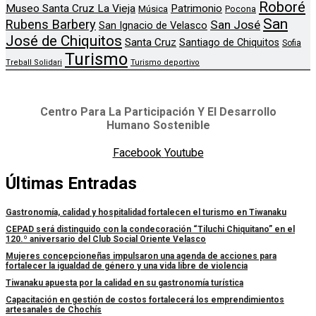
Roboré
Museo Santa Cruz La Vieja
Patrimonio
Música
Pocona
San
Rubens Barbery
San José
San Ignacio de Velasco
José de Chiquitos
Santa Cruz
Santiago de Chiquitos
Sofia
Turismo
Treball Solidari
Turismo deportivo
Centro Para La Participación Y El Desarrollo
Humano Sostenible
Facebook
Youtube
Últimas Entradas
Gastronomía, calidad y hospitalidad fortalecen el turismo en Tiwanaku
CEPAD será distinguido con la condecoración “Tiluchi Chiquitano” en el
120.º aniversario del Club Social Oriente Velasco
Mujeres concepcioneñas impulsaron una agenda de acciones para
fortalecer la igualdad de género y una vida libre de violencia
Tiwanaku apuesta por la calidad en su gastronomía turística
Capacitación en gestión de costos fortalecerá los emprendimientos
artesanales de Chochís