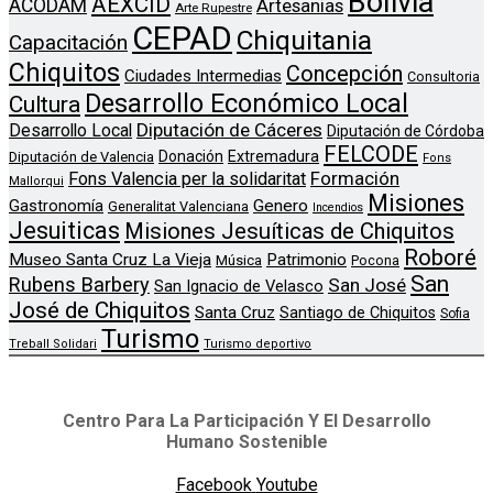
Bolivia
AEXCID
ACODAM
Artesanias
Arte Rupestre
CEPAD
Chiquitania
Capacitación
Chiquitos
Concepción
Ciudades Intermedias
Consultoria
Desarrollo Económico Local
Cultura
Diputación de Cáceres
Desarrollo Local
Diputación de Córdoba
FELCODE
Donación
Extremadura
Diputación de Valencia
Fons
Formación
Fons Valencia per la solidaritat
Mallorqui
Misiones
Genero
Gastronomía
Generalitat Valenciana
Incendios
Jesuiticas
Misiones Jesuíticas de Chiquitos
Roboré
Museo Santa Cruz La Vieja
Patrimonio
Música
Pocona
San
Rubens Barbery
San José
San Ignacio de Velasco
José de Chiquitos
Santa Cruz
Santiago de Chiquitos
Sofia
Turismo
Treball Solidari
Turismo deportivo
Centro Para La Participación Y El Desarrollo
Humano Sostenible
Facebook
Youtube