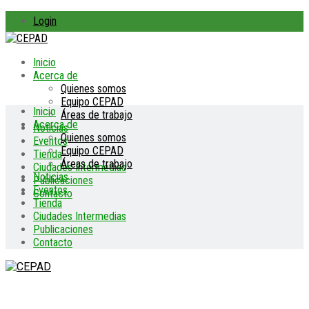
Login
Inicio
Acerca de
Quienes somos
Equipo CEPAD
Inicio
Áreas de trabajo
Acerca de
Noticias
Quienes somos
Eventos
Equipo CEPAD
Tienda
Áreas de trabajo
Ciudades Intermedias
Noticias
Publicaciones
Eventos
Contacto
Tienda
Ciudades Intermedias
Publicaciones
Contacto