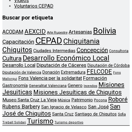
Videos
Voluntarios CEPAD
Buscar por etiqueta
Bolivia
AEXCID
ACODAM
Artesanias
Arte Rupestre
CEPAD
Chiquitania
Capacitación
Chiquitos
Concepción
Ciudades Intermedias
Consultoria
Desarrollo Económico Local
Cultura
Diputación de Cáceres
Desarrollo Local
Diputación de Córdoba
FELCODE
Donación
Extremadura
Diputación de Valencia
Fons
Formación
Fons Valencia per la solidaritat
Mallorqui
Misiones
Genero
Gastronomía
Generalitat Valenciana
Incendios
Jesuiticas
Misiones Jesuíticas de Chiquitos
Roboré
Museo Santa Cruz La Vieja
Patrimonio
Música
Pocona
San
Rubens Barbery
San José
San Ignacio de Velasco
José de Chiquitos
Santa Cruz
Santiago de Chiquitos
Sofia
Turismo
Treball Solidari
Turismo deportivo