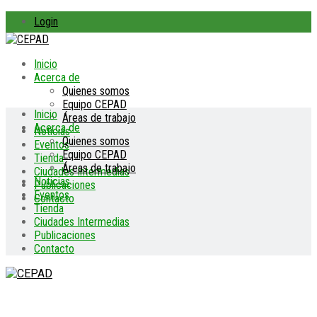
Login
Inicio
Acerca de
Quienes somos
Equipo CEPAD
Inicio
Áreas de trabajo
Acerca de
Noticias
Quienes somos
Eventos
Equipo CEPAD
Tienda
Áreas de trabajo
Ciudades Intermedias
Noticias
Publicaciones
Eventos
Contacto
Tienda
Ciudades Intermedias
Publicaciones
Contacto