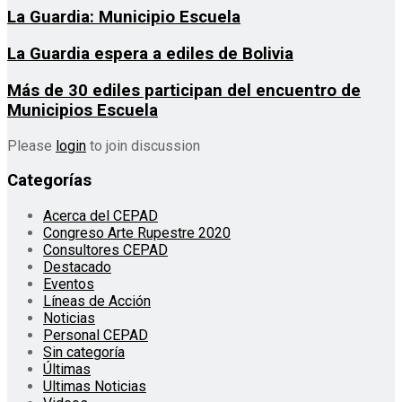
La Guardia: Municipio Escuela
La Guardia espera a ediles de Bolivia
Más de 30 ediles participan del encuentro de
Municipios Escuela
Please
login
to join discussion
Categorías
Acerca del CEPAD
Congreso Arte Rupestre 2020
Consultores CEPAD
Destacado
Eventos
Líneas de Acción
Noticias
Personal CEPAD
Sin categoría
Últimas
Ultimas Noticias