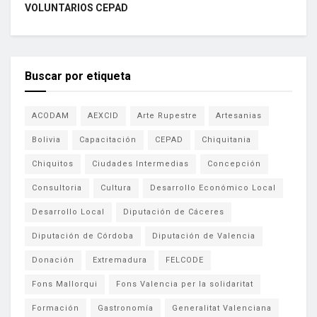
VOLUNTARIOS CEPAD
Buscar por etiqueta
ACODAM
AEXCID
Arte Rupestre
Artesanias
Bolivia
Capacitación
CEPAD
Chiquitania
Chiquitos
Ciudades Intermedias
Concepción
Consultoria
Cultura
Desarrollo Económico Local
Desarrollo Local
Diputación de Cáceres
Diputación de Córdoba
Diputación de Valencia
Donación
Extremadura
FELCODE
Fons Mallorqui
Fons Valencia per la solidaritat
Formación
Gastronomía
Generalitat Valenciana