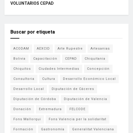
VOLUNTARIOS CEPAD
Buscar por etiqueta
ACODAM
AEXCID
Arte Rupestre
Artesanias
Bolivia
Capacitación
CEPAD
Chiquitania
Chiquitos
Ciudades Intermedias
Concepción
Consultoria
Cultura
Desarrollo Económico Local
Desarrollo Local
Diputación de Cáceres
Diputación de Córdoba
Diputación de Valencia
Donación
Extremadura
FELCODE
Fons Mallorqui
Fons Valencia per la solidaritat
Formación
Gastronomía
Generalitat Valenciana