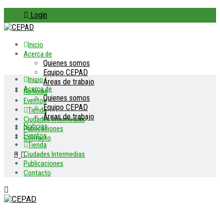
Login
Inicio
Acerca de
Quienes somos
Equipo CEPAD
Inicio
Áreas de trabajo
Acerca de
Noticias
Quienes somos
Eventos
Equipo CEPAD
Tienda
Áreas de trabajo
Ciudades Intermedias
Noticias
Publicaciones
Eventos
Contacto
Tienda
Ciudades Intermedias
Publicaciones
Contacto