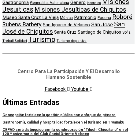
Misiones
Genero
Gastronomía
Generalitat Valenciana
Incendios
Jesuiticas
Misiones Jesuíticas de Chiquitos
Roboré
Museo Santa Cruz La Vieja
Patrimonio
Música
Pocona
San
Rubens Barbery
San José
San Ignacio de Velasco
José de Chiquitos
Santa Cruz
Santiago de Chiquitos
Sofia
Turismo
Treball Solidari
Turismo deportivo
Centro Para La Participación Y El Desarrollo
Humano Sostenible
Facebook
Youtube
Últimas Entradas
Concepción fortalece la gestión pública con enfoque de género
Gastronomía, calidad y hospitalidad fortalecen el turismo en Tiwanaku
CEPAD será distinguido con la condecoración “Tiluchi Chiquitano” en el
120.º aniversario del Club Social Oriente Velasco