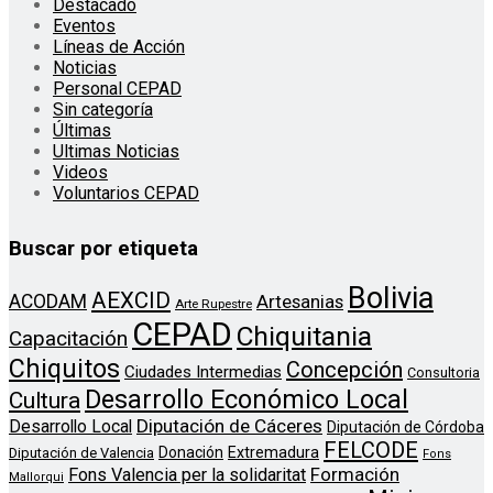
Destacado
Eventos
Líneas de Acción
Noticias
Personal CEPAD
Sin categoría
Últimas
Ultimas Noticias
Videos
Voluntarios CEPAD
Buscar por etiqueta
Bolivia
AEXCID
ACODAM
Artesanias
Arte Rupestre
CEPAD
Chiquitania
Capacitación
Chiquitos
Concepción
Ciudades Intermedias
Consultoria
Desarrollo Económico Local
Cultura
Diputación de Cáceres
Desarrollo Local
Diputación de Córdoba
FELCODE
Donación
Extremadura
Diputación de Valencia
Fons
Formación
Fons Valencia per la solidaritat
Mallorqui