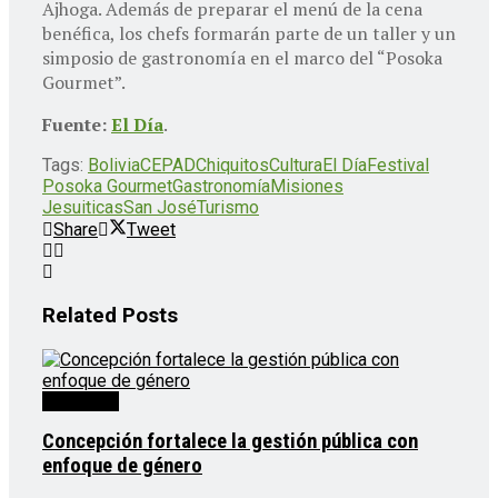
Ajhoga. Además de preparar el menú de la cena
benéfica, los chefs formarán parte de un taller y un
simposio de gastronomía en el marco del “Posoka
Gourmet”.
Fuente:
El Día
.
Tags:
Bolivia
CEPAD
Chiquitos
Cultura
El Día
Festival
Posoka Gourmet
Gastronomía
Misiones
Jesuiticas
San José
Turismo
Share
Tweet
Related
Posts
Destacado
Concepción fortalece la gestión pública con
enfoque de género