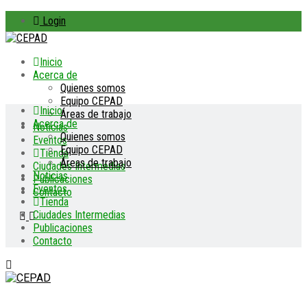
Login
Inicio
Acerca de
Quienes somos
Equipo CEPAD
Inicio
Áreas de trabajo
Acerca de
Noticias
Quienes somos
Eventos
Equipo CEPAD
Tienda
Áreas de trabajo
Ciudades Intermedias
Noticias
Publicaciones
Eventos
Contacto
Tienda
Ciudades Intermedias
Publicaciones
Contacto