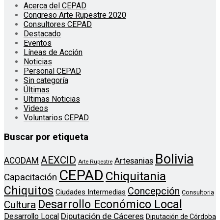
Acerca del CEPAD
Congreso Arte Rupestre 2020
Consultores CEPAD
Destacado
Eventos
Líneas de Acción
Noticias
Personal CEPAD
Sin categoría
Últimas
Ultimas Noticias
Videos
Voluntarios CEPAD
Buscar por etiqueta
Bolivia
AEXCID
ACODAM
Artesanias
Arte Rupestre
CEPAD
Chiquitania
Capacitación
Chiquitos
Concepción
Ciudades Intermedias
Consultoria
Desarrollo Económico Local
Cultura
Diputación de Cáceres
Desarrollo Local
Diputación de Córdoba