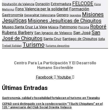
FELCODE
Donación
Extremadura
Diputación de Valencia
Fons
Formación
Fons Valencia per la solidaritat
Mallorqui
Misiones
Genero
Gastronomía
Generalitat Valenciana
Incendios
Jesuiticas
Misiones Jesuíticas de Chiquitos
Roboré
Museo Santa Cruz La Vieja
Patrimonio
Música
Pocona
San
Rubens Barbery
San José
San Ignacio de Velasco
José de Chiquitos
Santa Cruz
Santiago de Chiquitos
Sofia
Turismo
Treball Solidari
Turismo deportivo
Centro Para La Participación Y El Desarrollo
Humano Sostenible
Facebook
Youtube
Últimas Entradas
Gastronomía, calidad y hospitalidad fortalecen el turismo en Tiwanaku
CEPAD será distinguido con la condecoración “Tiluchi Chiquitano” en el
120.º aniversario del Club Social Oriente Velasco