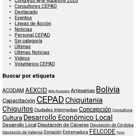
Congreso Arte Rupestre 2020
Consultores CEPAD
Destacado
Eventos
Líneas de Acción
Noticias
Personal CEPAD
Sin categoría
Últimas
Ultimas Noticias
Videos
Voluntarios CEPAD
Buscar por etiqueta
Bolivia
AEXCID
ACODAM
Artesanias
Arte Rupestre
CEPAD
Chiquitania
Capacitación
Chiquitos
Concepción
Ciudades Intermedias
Consultoria
Desarrollo Económico Local
Cultura
Diputación de Cáceres
Desarrollo Local
Diputación de Córdoba
FELCODE
Donación
Extremadura
Diputación de Valencia
Fons