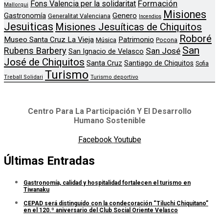
Formación
Fons Valencia per la solidaritat
Mallorqui
Misiones
Genero
Gastronomía
Generalitat Valenciana
Incendios
Jesuiticas
Misiones Jesuíticas de Chiquitos
Roboré
Museo Santa Cruz La Vieja
Patrimonio
Música
Pocona
San
Rubens Barbery
San José
San Ignacio de Velasco
José de Chiquitos
Santa Cruz
Santiago de Chiquitos
Sofia
Turismo
Treball Solidari
Turismo deportivo
Centro Para La Participación Y El Desarrollo
Humano Sostenible
Facebook
Youtube
Últimas Entradas
Gastronomía, calidad y hospitalidad fortalecen el turismo en
Tiwanaku
CEPAD será distinguido con la condecoración “Tiluchi Chiquitano”
en el 120.º aniversario del Club Social Oriente Velasco