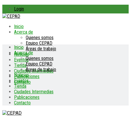
Login
Inicio
Acerca de
Quienes somos
Equipo CEPAD
Inicio
Áreas de trabajo
Acerca de
Noticias
Quienes somos
Eventos
Equipo CEPAD
Tienda
Áreas de trabajo
Ciudades Intermedias
Noticias
Publicaciones
Eventos
Contacto
Tienda
Ciudades Intermedias
Publicaciones
Contacto