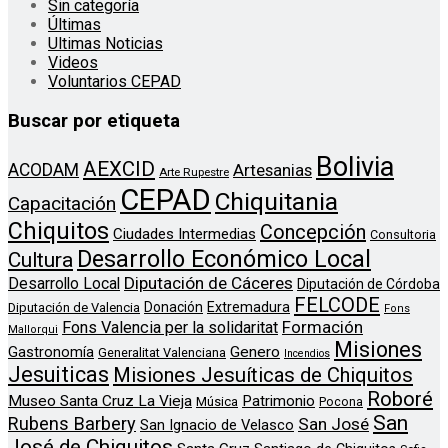
Sin categoría
Últimas
Ultimas Noticias
Videos
Voluntarios CEPAD
Buscar por etiqueta
Bolivia
AEXCID
ACODAM
Artesanias
Arte Rupestre
CEPAD
Chiquitania
Capacitación
Chiquitos
Concepción
Ciudades Intermedias
Consultoria
Desarrollo Económico Local
Cultura
Diputación de Cáceres
Desarrollo Local
Diputación de Córdoba
FELCODE
Donación
Extremadura
Diputación de Valencia
Fons
Formación
Fons Valencia per la solidaritat
Mallorqui
Misiones
Genero
Gastronomía
Generalitat Valenciana
Incendios
Jesuiticas
Misiones Jesuíticas de Chiquitos
Roboré
Museo Santa Cruz La Vieja
Patrimonio
Música
Pocona
San
Rubens Barbery
San José
San Ignacio de Velasco
José de Chiquitos