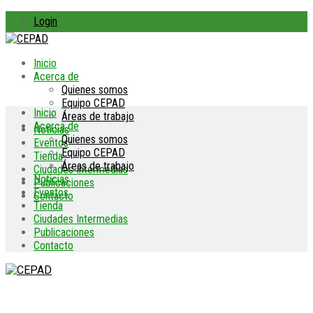
Login
Inicio
Acerca de
Quienes somos
Equipo CEPAD
Inicio
Áreas de trabajo
Acerca de
Noticias
Quienes somos
Eventos
Equipo CEPAD
Tienda
Áreas de trabajo
Ciudades Intermedias
Noticias
Publicaciones
Eventos
Contacto
Tienda
Ciudades Intermedias
Publicaciones
Contacto