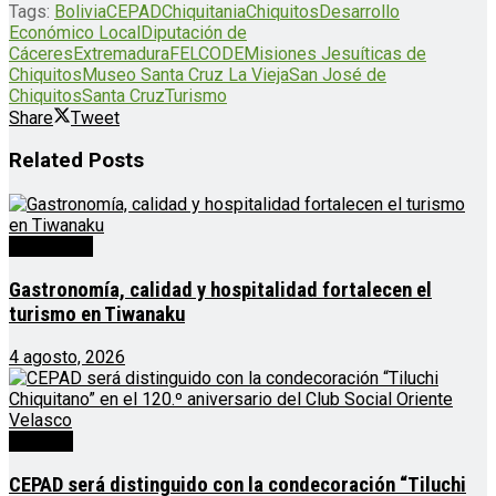
Tags:
Bolivia
CEPAD
Chiquitania
Chiquitos
Desarrollo
Económico Local
Diputación de
Cáceres
Extremadura
FELCODE
Misiones Jesuíticas de
Chiquitos
Museo Santa Cruz La Vieja
San José de
Chiquitos
Santa Cruz
Turismo
Share
Tweet
Related
Posts
Destacado
Gastronomía, calidad y hospitalidad fortalecen el
turismo en Tiwanaku
4 agosto, 2026
Noticias
CEPAD será distinguido con la condecoración “Tiluchi